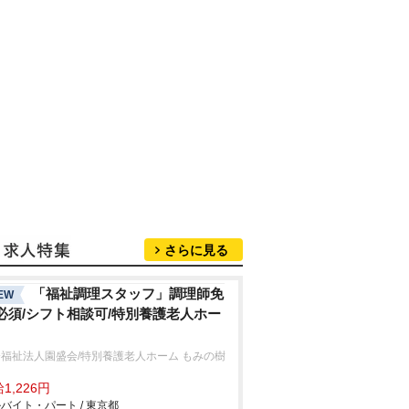
さらに見る
「福祉調理スタッフ」調理師免
EW
必須/シフト相談可/特別養護老人ホー
福祉法人園盛会/特別養護老人ホーム もみの樹
1,226円
バイト・パート / 東京都