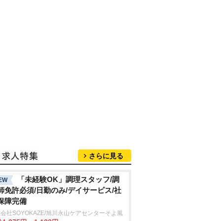
さらに見る
「未経験OK」調理スタッフ/調
EW
師免許必須/日勤のみ/デイサービス/社
保障完備
会社SOYOKAZE/旭川永山ケアセンターそよ風