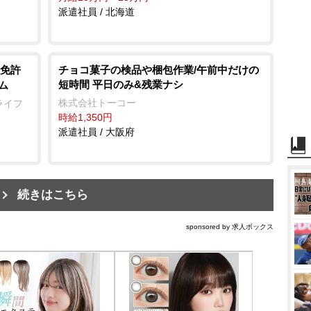
派遣社員 / 北海道
免許
チョコ菓子の検品や梱包作業/午前中だけの
短時間 平日のみ&残業ナシ
ム
株式会社トーコー
ライフ
時給1,350円
派遣社員 / 大阪府
続きはこちら
sponsored by 求人ボックス