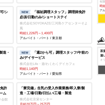
有限
時給
アル
可/シ
「福祉調理スタッフ」調理師免許
NEW
必須/日勤のみ/ショートステイ
株式会社SOYOKAZE/三河島ケアセンターそよ
風
時給1,226円～1,400円
アルバイト・パート / 東京都
茶
/製造・
「週2から可」調理スタッフ/午前の
NEW
違
み/デイサービス
オ
株式会社Life・遊/わくわくデイカフェ
時給1,140円
アルバイト・パート / 愛知県
免許
「寮完備」生乳の受入作業業務/即入寮/製
造・工場/日勤/日払い/工場・製造
ーム
株式会社京栄センター
り会館
月給20万円～25万円