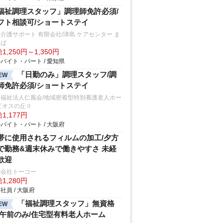
福祉調理スタッフ」調理師免許必須/
フト相談可/ショートステイ
介護サポート 有限会社/津島 ケアセンター ま
ろば
1,250円～1,350円
バイト・パート / 愛知県
「日勤のみ」調理スタッフ/調
EW
師免許必須/ショートステイ
会福祉法人仁風会/地域密着型特別養護老人ホー
ビオスの丘Ⅱ
1,177円
バイト・パート / 大阪府
帯に使用されるフィルムの加工/夕方
で勤務&週末休みで働きやすさ 未経
歓迎
式会社トーコー
1,280円
社員 / 大阪府
「福祉調理スタッフ」無資格
EW
/午前のみ/住宅型有料老人ホーム