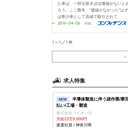
た車は、一部を除きほぼ価値がないと
ろう。ここ数年、“価値がなかった”は
ば希少車として高値で取引されて
2019-04-06
特集
1～1／1
件
求人特集
半導体製造に伴う諸作業/寮完
NEW
払い/工場・製造
株式会社ライオン社
月給23万9,800円
派遣社員 / 神奈川県