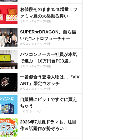
お値段そのまま45％増量！フ
ァミマ夏の大盤振る舞い
オリコンタイアップ特集
SUPER★DRAGON、自ら描
いた”レトロフューチャー”
オリコンタイアップ特集
パソコンメーカー社員が本気
で選ぶ「10万円台PC3選」
オリコンタイアップ特集
一番似合う登場人物は…『VIV
ANT』限定ウオッチ
オリコンタイアップ特集
自販機にピッ！ですぐに買え
ちゃう
（PR）ジハンピ
2026年7月夏ドラマも、注目
作＆話題作が勢ぞろい！