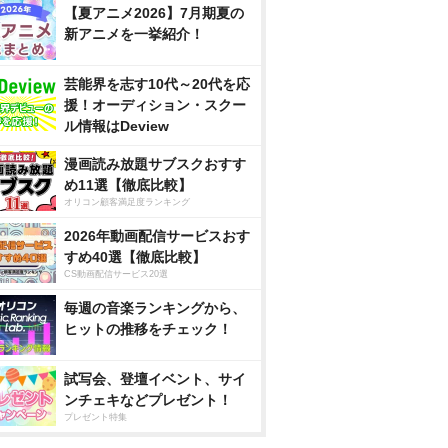
【夏アニメ2026】7月期夏の
新アニメを一挙紹介！
芸能界を志す10代～20代を応
援！オーディション・スクー
ル情報はDeview
漫画読み放題サブスクおすす
め11選【徹底比較】
オリコン顧客満足度ランキング
2026年動画配信サービスおす
すめ40選【徹底比較】
CS動画配信サービス20選
毎週の音楽ランキングから、
ヒットの推移をチェック！
試写会、登壇イベント、サイ
ンチェキなどプレゼント！
プレゼント特集