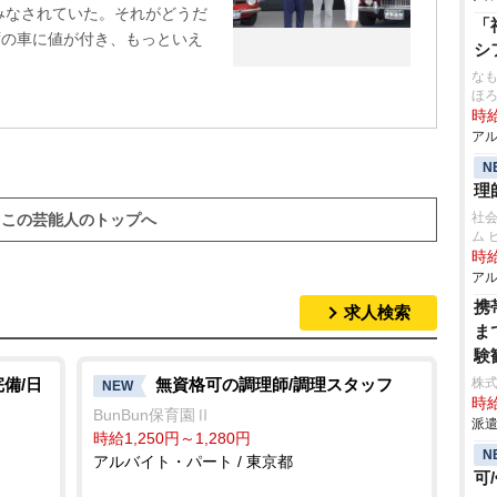
みなされていた。それがどうだ
「
ずの車に値が付き、もっといえ
シ
なも
ほ
時給
アル
N
理
社
この芸能人のトップへ
ム 
時給
アル
携
求人検索
ま
験
備/日
無資格可の調理師/調理スタッフ
株
NEW
時給
BunBun保育園Ⅱ
派遣
時給1,250円～1,280円
N
アルバイト・パート / 東京都
可