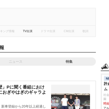
キング情報
TV出演
ドラマ出演
CM出演
歌詞
報
ニュース
特集
N
許
遍歴」Pに聞く番組におけ
ム
におぎやはぎのギャラよ
社会
園
時給
新車登録から20年以上経過し
アル