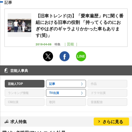
記事
【旧車トレンド(2)】「愛車遍歴」Pに聞く番
組における旧車の役割 「持ってくるのにお
ぎやはぎのギャラよりかかった車もありま
す(笑)」
｜芸能 ｜
2019-04-06
特集
芸能人事典
芸能人TOP
記事
作品
ランキング情報
TV出演
ドラマ出演
CM出演
歌詞
音楽配信
求人特集
さらに見る