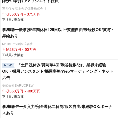
障がい者採用/アソシエイト社員
三井住友海上火災保険株式会社
年収350万円～375万円
正社員 / 東京都
事務職/一般事務/年間休日125日以上/髪型自由/未経験OK/賞与・
昇給あり
MeilleureVie株式会社
月給26万円～50万円
正社員 / 大阪府
「土日祝休み/賞与年4回/渋谷徒歩5分」業界未経験
NEW
OK・採用アシスタント/採用事務/Webマーケティング・ネット
広告
株式会社SARUCREW
年収350万円～400万円
正社員 / 東京都
事務職/データ入力/完全週休二日制/服装自由/未経験OK/ボーナ
スあり