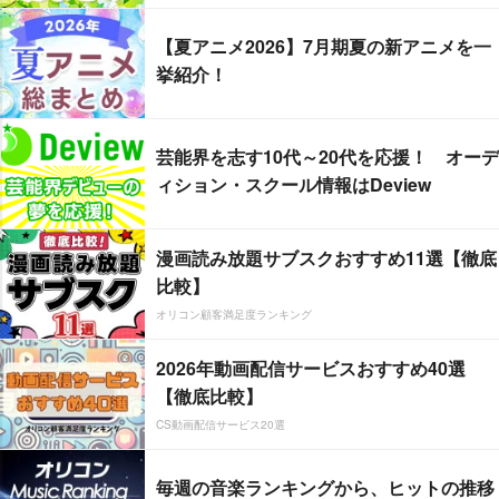
【夏アニメ2026】7月期夏の新アニメを一
挙紹介！
芸能界を志す10代～20代を応援！ オーデ
ィション・スクール情報はDeview
漫画読み放題サブスクおすすめ11選【徹底
比較】
オリコン顧客満足度ランキング
2026年動画配信サービスおすすめ40選
【徹底比較】
CS動画配信サービス20選
毎週の音楽ランキングから、ヒットの推移