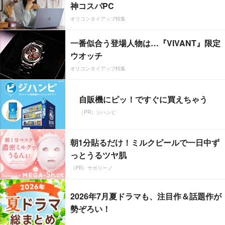
神コスパPC
オリコンタイアップ特集
一番似合う登場人物は…『VIVANT』限定
ウオッチ
オリコンタイアップ特集
自販機にピッ！ですぐに買えちゃう
（PR）ジハンピ
朝1分貼るだけ！ミルクピールで一日中ず
っとうるツヤ肌
（PR）サボリーノ
2026年7月夏ドラマも、注目作＆話題作が
勢ぞろい！