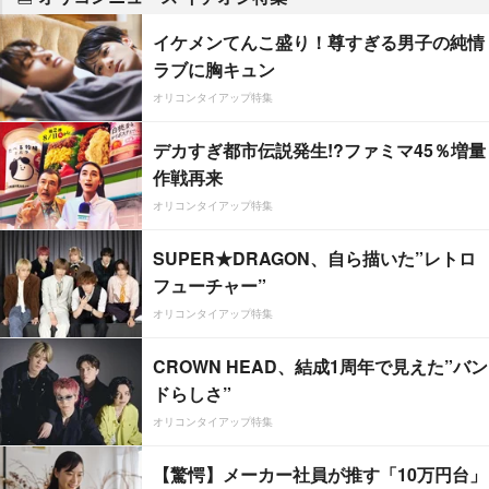
イケメンてんこ盛り！尊すぎる男子の純情
ラブに胸キュン
オリコンタイアップ特集
デカすぎ都市伝説発生!?ファミマ45％増量
作戦再来
オリコンタイアップ特集
SUPER★DRAGON、自ら描いた”レトロ
フューチャー”
オリコンタイアップ特集
CROWN HEAD、結成1周年で見えた”バン
ドらしさ”
オリコンタイアップ特集
【驚愕】メーカー社員が推す「10万円台」