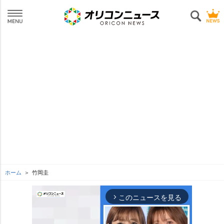
ホーム
竹岡圭
このニュースを見る
arrow_forward_ios