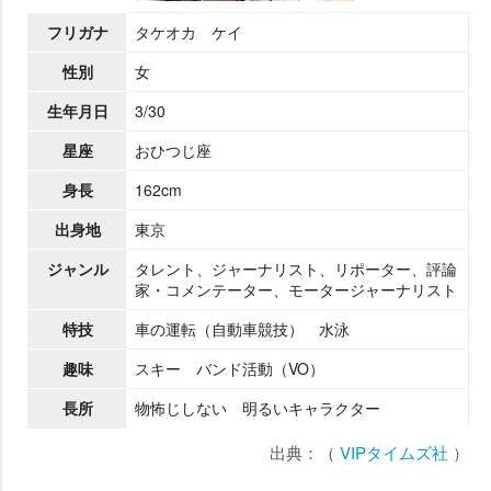
フリガナ
タケオカ ケイ
性別
女
生年月日
3/30
星座
おひつじ座
身長
162cm
出身地
東京
ジャンル
タレント、ジャーナリスト、リポーター、評論
家・コメンテーター、モータージャーナリスト
特技
車の運転（自動車競技） 水泳
趣味
スキー バンド活動（VO）
長所
物怖じしない 明るいキャラクター
出典：（
VIPタイムズ社
）