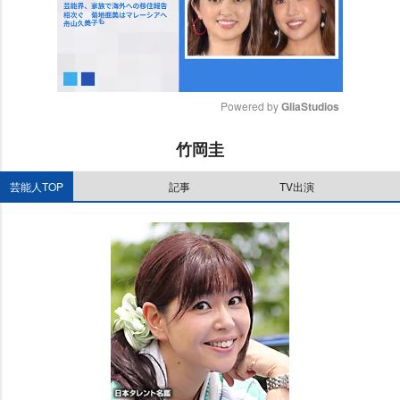
Powered by 
GliaStudios
M
竹岡圭
u
t
芸能人TOP
記事
TV出演
e