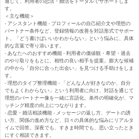
通じて、利用者の恋活・婚活をトータルでサポートしま
す。
＜主な機能＞
-
アシスタント機能
- プロフィールの自己紹介文や理想の
パートナー条件など、登録情報の改善を対話形式でサポー
ト。「どう書けばいいかわからない」という悩みに、具体
的な言葉で寄り添います。
-
あなたへのおすすめ機能
- 利用者の価値観・希望・過去
のやり取りをもとに、相性の良い相手を提案。膨大な候補
の中から「自分に合った出会い」を見つける手助けをしま
す。
-
理想のタイプ整理機能
- 「どんな人が好きなのか、自分
でもよくわからない」という利用者に向け、対話を通じて
理想のパートナー像を一緒に言語化。条件の明確化が、マ
ッチング精度の向上につながります。
-
恋愛・婚活相談機能
- メッセージの返し方、デートの誘
い方、関係の進め方など、日々の具体的な悩みにリアルタ
イムで回答。深夜でも、すきま時間でも、思い立ったとき
にすぐ相談できます。