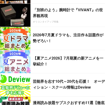
「別班のよう」腕時計で『VIVANT』の世
界観再現
オリコンタイアップ特集
2026年7月夏ドラマも、注目作＆話題作が
勢ぞろい！
【夏アニメ2026】7月期夏の新アニメを一
挙紹介！
芸能界を志す10代～20代を応援！ オーデ
ィション・スクール情報はDeview
漫画読み放題サブスクおすすめ11選【徹底