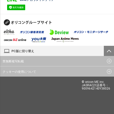
PC版に切り替え
禁無断複写転載
クッキーの使用について
© oricon ME inc.
JASRAC許諾番号：
9009642140Y38026