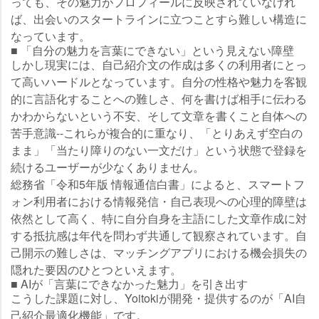
っても、その魅力がプロフィールに反映されていなけれ
ば、出会いのスタートラインに立つことすら難しい構造に
なっています。
■ 「自分の魅力を言葉にできない」という見えない障壁
しかし現実には、自己紹介文の作成は多くの利用者にとっ
て高いハードルとなっています。自分の性格や魅力を客観
的に言語化することへの難しさ、何を書けば相手に伝わる
かわからないという不安、そして文章を書くこと自体への
苦手意識--これらが複合的に重なり、「とりあえず空白の
まま」「当たり障りのない一文だけ」という状態で登録を
続けるユーザーが少なくありません。
総務省「令和5年版 情報通信白書」によると、スマートフ
ォン利用者における情報発信・自己表現への心理的障壁は
依然として高く、特に自分自身を主語にした文章作成に対
する抵抗感は年代を問わず共通して観察されています。自
己開示の難しさは、マッチングアプリにおける機会損失の
隠れた要因のひとつといえます。
■ AIが「言葉にできなかった魅力」を引き出す
こうした課題に対し、Yoitokiが開発・提供するのが「AI自
己紹介最適化機能」です。