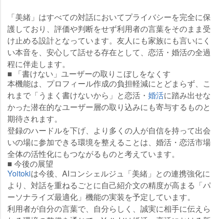
「美緒」はすべての対話においてプライバシーを完全に保
護しており、評価や判断をせず利用者の言葉をそのまま受
け止める設計となっています。友人にも家族にも言いにく
い本音を、安心して話せる存在として、恋活・婚活の全過
程に伴走します。
■ 「書けない」ユーザーの取りこぼしをなくす
本機能は、プロフィール作成の負担軽減にとどまらず、こ
れまで「うまく書けないから」と恋活・
婚活
に踏み出せな
かった潜在的なユーザー層の取り込みにも寄与するものと
期待されます。
登録のハードルを下げ、より多くの人が自信を持って出会
いの場に参加できる環境を整えることは、婚活・恋活市場
全体の活性化にもつながるものと考えています。
■ 今後の展望
Yoitoki
は今後、AIコンシェルジュ「美緒」との連携強化に
より、対話を重ねるごとに自己紹介文の精度が高まる「パ
ーソナライズ最適化」機能の実装を予定しています。
利用者が自分の言葉で、自分らしく、誠実に相手に伝えら