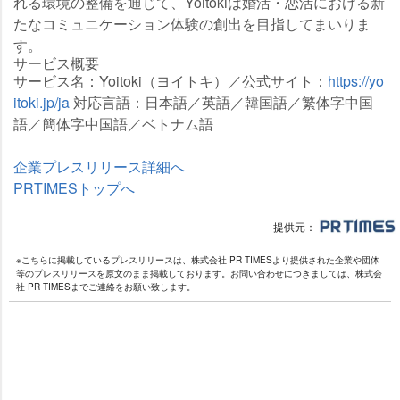
れる環境の整備を通じて、Yoitokiは婚活・恋活における新
たなコミュニケーション体験の創出を目指してまいりま
す。
サービス概要
サービス名：Yoitoki（ヨイトキ）／公式サイト：
https://yo
itoki.jp/ja
対応言語：日本語／英語／韓国語／繁体字中国
語／簡体字中国語／ベトナム語
企業プレスリリース詳細へ
PRTIMESトップへ
提供元：
※こちらに掲載しているプレスリリースは、株式会社 PR TIMESより提供された企業や団体
等のプレスリリースを原文のまま掲載しております。お問い合わせにつきましては、株式会
社 PR TIMESまでご連絡をお願い致します。