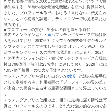
AIが利用者の個性を反映した自己紹介文をワンタップで自
動生成する「AI自己紹介最適化機能」を正式に提供開始し
ました。プロフィール作成における「書けない・伝えられ
ない」という構造的課題に、テクノロジーで応える新たな
試みです。
■ プロフィールの質が、出会いの質を決める時代
国内のオンライン恋活・
婚活
マッチングサービス市場は拡
大を続けており、株式会社タップルが株式会社デジタルイ
ンファクトと共同で実施した「2021オンライン恋活・婚
活マッチングサービスの国内市場調査」によると、2021
年の国内オンライン恋活・婚活マッチングサービス市場規
模は768億円（前年比23％増）に達しており、2026年には
1,657億円規模への拡大が予測されています。
マッチングアプリを通じた出会いが
婚活
・恋活の主要手段
として定着する中、利用者間の「プロフィールの質の差」
が出会いの機会を左右する重要な要因として浮上していま
す。
マッチングアプリの仕組み上、相手に最初に届く情報は写
真とプロフィール文のみです。どれだけ魅力的な人物であ