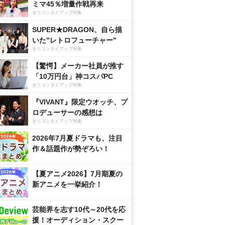
ミマ45％増量作戦再来
オリコンタイアップ特集
SUPER★DRAGON、自ら描
いた”レトロフューチャー”
オリコンタイアップ特集
【驚愕】メーカー社員が推す
「10万円台」神コスパPC
オリコンタイアップ特集
『VIVANT』限定ウオッチ、プ
ロデューサーの感想は
オリコンタイアップ特集
2026年7月夏ドラマも、注目
作＆話題作が勢ぞろい！
【夏アニメ2026】7月期夏の
新アニメを一挙紹介！
芸能界を志す10代～20代を応
援！オーディション・スクー