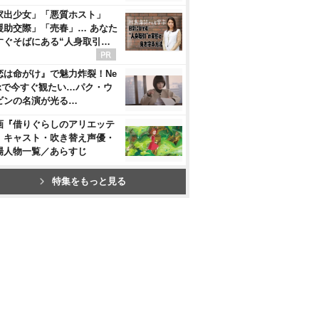
家出少女」「悪質ホスト」
援助交際」「売春」… あなた
すぐそばにある“人身取引…
恋は命がけ』で魅力炸裂！Ne
flixで今すぐ観たい…パク・ウ
ビンの名演が光る…
画『借りぐらしのアリエッテ
』キャスト・吹き替え声優・
場人物一覧／あらすじ
特集をもっと見る