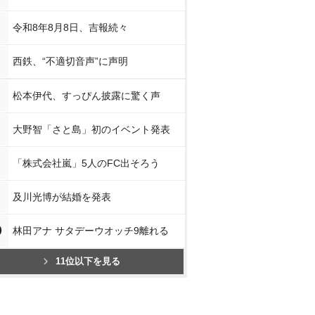
令和8年8月8日、吉報続々
西鉄、“不適切音声”に声明
松本伊代、すっぴん披露に驚く声
大野智「さと島」初のイベント発表
「株式会社嵐」5人のFC出そろう
及川光博が結婚を発表
0
林田アナ サタデーウオッチ9離れる
11位以下を見る