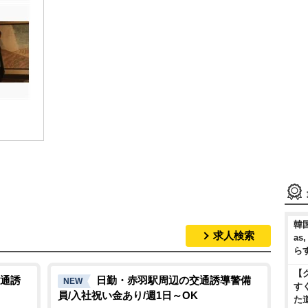
韓国
求人検索
as
ら
【
通誘
日勤・赤羽駅周辺の交通誘導警備
NEW
す
員/入社祝い金あり/週1日～OK
た