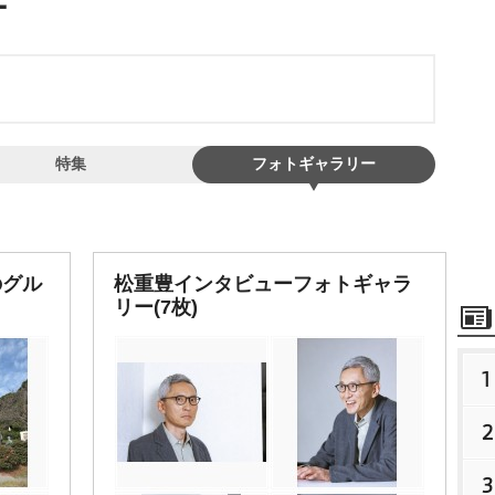
特集
フォトギャラリー
のグル
松重豊インタビューフォトギャラ
リー(7枚)
1
2
3