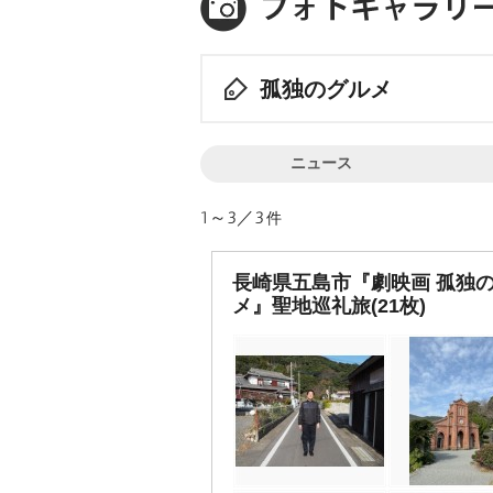
孤独のグルメ
ニュース
1～3／3
件
長崎県五島市『劇映画 孤独
メ』聖地巡礼旅(21枚)