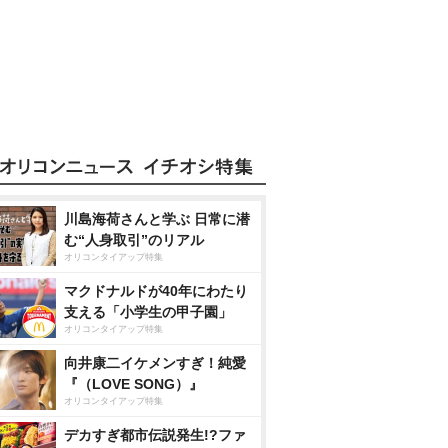
川島海荷さんと学ぶ 日常に潜
む“人身取引”のリアル
オリコンタイアップ特集
マクドナルドが40年にわたり
支える「小学生の甲子園」
オリコンタイアップ特集
向井康二イケメンすぎ！純愛
『（LOVE SONG）』
オリコンタイアップ特集
デカすぎ都市伝説発生!?ファ