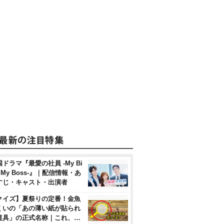
ドラマ『最愛の社員 -My Bi
, My Boss-』｜配信情報・あ
すじ・キャスト・出演者
クイズ】夏祭りの定番！金魚
くいの「あの薄い紙が貼られ
道具」の正式名称｜これ、…