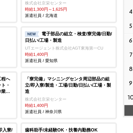
株式会社京栄センター
時給1,300円～1,625円
4
派遣社員 / 北海道
5
電子部品の組立・検査/寮完備/日勤/
NEW
6
日払い/工場・製造
UTエージェント株式会社AGT東海第一CU
7
時給1,400円
派遣社員 / 愛知県
8
工程へ
「寮完備」マシニングセンタ周辺部品の組
9
ット・
立/即入寮/製造・工場/日勤/日払い/工場・製
手作業
造
1
ートの
株式会社京栄センター
造・工場
時給1,400円
派遣社員 / 神奈川県
即入寮/
歯科助手/未経験OK・扶養内勤務OK