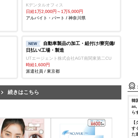
Kデンタルオフィス
日給1万2,000円～1万5,000円
アルバイト・パート / 神奈川県
自動車製品の加工・組付け/寮完備/
NEW
日払い/工場・製造
UTエージェント株式会社AGT南関東第二CU
時給1,600円
派遣社員 / 東京都
続きはこちら
韓国
as
ら
【
す
た