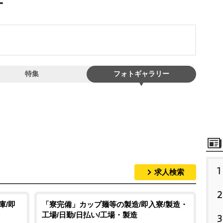
特集
フォトギャラリー
1
求人検索
2
庫/即
「寮完備」カップ麺等の製造/即入寮/製造・
工場/日勤/日払い/工場・製造
3