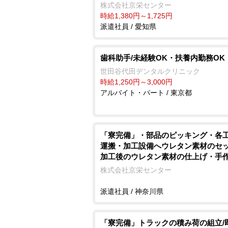
株式会社京栄センター
時給1,380円～1,725円
派遣社員 / 愛知県
歯科助手/未経験OK・扶養内勤務OK
世田谷代田デンタルクリニック
時給1,250円～3,000円
アルバイト・パート / 東京都
「寮完備」・部品のピッキング・各
運搬・加工設備へウレタン素材のセ
加工後のウレタン素材の仕上げ・
エアドライバーを使用しての車用シ
株式会社京栄センター
組付け・製品の検査作業/即入寮/製
派遣社員 / 神奈川県
「寮完備」トラックの積み荷の組立/