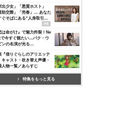
家出少女」「悪質ホスト」
援助交際」「売春」… あなた
すぐそばにある“人身取引…
恋は命がけ』で魅力炸裂！Ne
flixで今すぐ観たい…パク・ウ
ビンの名演が光る…
画『借りぐらしのアリエッテ
』キャスト・吹き替え声優・
場人物一覧／あらすじ
特集をもっと見る