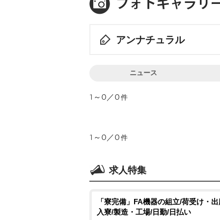
アンナチュラル
ニュース
1～0／0
件
1～0／0
件
求人特集
「寮完備」FA機器の組立/荷受け・出
入寮/製造・工場/日勤/日払い