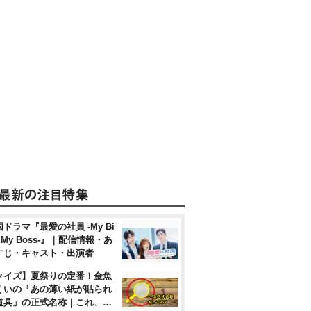
ドラマ『最愛の社員 -My Bi
, My Boss-』｜配信情報・あ
すじ・キャスト・出演者
クイズ】夏祭りの定番！金魚
くいの「あの薄い紙が貼られ
道具」の正式名称｜これ、…