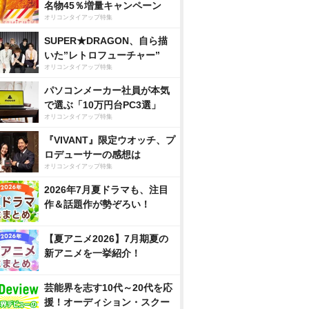
名物45％増量キャンペーン
オリコンタイアップ特集
SUPER★DRAGON、自ら描
いた”レトロフューチャー”
オリコンタイアップ特集
パソコンメーカー社員が本気
で選ぶ「10万円台PC3選」
オリコンタイアップ特集
『VIVANT』限定ウオッチ、プ
ロデューサーの感想は
オリコンタイアップ特集
2026年7月夏ドラマも、注目
作＆話題作が勢ぞろい！
【夏アニメ2026】7月期夏の
新アニメを一挙紹介！
芸能界を志す10代～20代を応
援！オーディション・スクー