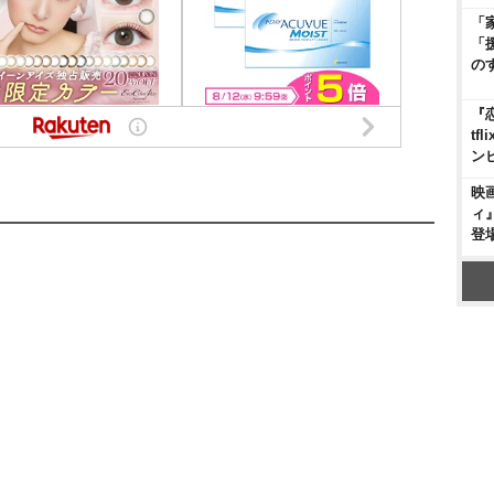
「
「
の
『
t
ン
映
ィ
登