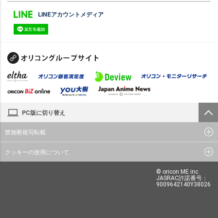
LINEアカウントメディア
PC版に切り替え
禁無断複写転載
クッキーの使用について
© oricon ME inc.
JASRAC許諾番号：
9009642140Y38026