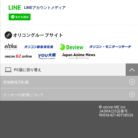
LINEアカウントメディア
PC版に切り替え
禁無断複写転載
クッキーの使用について
© oricon ME inc.
JASRAC許諾番号：
9009642140Y38026