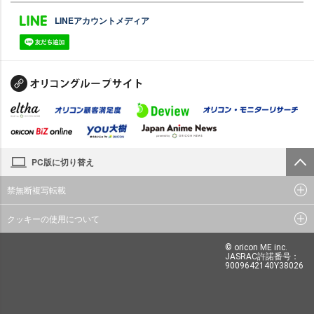
LINEアカウントメディア
PC版に切り替え
禁無断複写転載
クッキーの使用について
© oricon ME inc.
JASRAC許諾番号：
9009642140Y38026