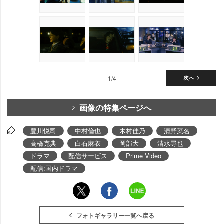
1/4
次へ
画像の特集ページへ
豊川悦司
中村倫也
木村佳乃
清野菜名
高橋克典
白石麻衣
岡部大
清水尋也
ドラマ
配信サービス
Prime Video
配信:国内ドラマ
フォトギャラリー一覧へ戻る