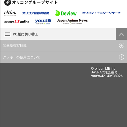
PC版に切り替え
禁無断複写転載
クッキーの使用について
© oricon ME inc.
JASRAC許諾番号：
9009642140Y38026