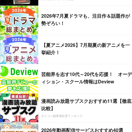
2026年7月夏ドラマも、注目作＆話題作が
勢ぞろい！
【夏アニメ2026】7月期夏の新アニメを一
挙紹介！
芸能界を志す10代～20代を応援！ オーデ
ィション・スクール情報はDeview
漫画読み放題サブスクおすすめ11選【徹底
比較】
オリコン顧客満足度ランキング
2026年動画配信サービスおすすめ40選