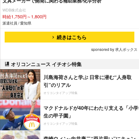
文具メーカーで開発に関わる補助業務/化学分析
WDB株式会社
時給1,750円～1,800円
派遣社員 / 愛知県
続きはこちら
sponsored by 求人ボックス
オリコンニュース イチオシ特集
川島海荷さんと学ぶ 日常に潜む“人身取
引”のリアル
オリコンタイアップ特集
マクドナルドが40年にわたり支える「小学
生の甲子園」
オリコンタイアップ特集
森崎ウィン×向井康二“両片思い”にキュン