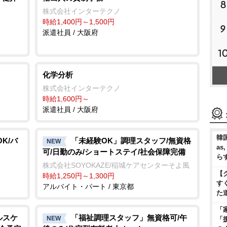
8
株式会社インターテクノ
時給1,400円～1,500円
9
派遣社員 / 大阪府
1
化学分析
株式会社インターテクノ
時給1,600円～
派遣社員 / 大阪府
韓国
K/バ
「未経験OK」調理スタッフ/無資格
NEW
as
可/日勤のみ/ショートステイ/社会保障完備
ら
株式会社SOYOKAZE/稲城ケアセンターそよ風
【
時給1,250円～1,300円
す
アルバイト・パート / 東京都
た
「
ルスケ
「福祉調理スタッフ」無資格可/午
NEW
「