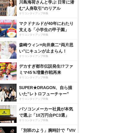
川島海荷さんと学ぶ 日常に潜
む“人身取引”のリアル
オリコンタイアップ特集
マクドナルドが40年にわたり
支える「小学生の甲子園」
オリコンタイアップ特集
森崎ウィン×向井康二“両片思
い”にキュンが止まらん！
オリコンタイアップ特集
デカすぎ都市伝説発生!?ファ
ミマ45％増量作戦再来
オリコンタイアップ特集
SUPER★DRAGON、自ら描
いた”レトロフューチャー”
オリコンタイアップ特集
パソコンメーカー社員が本気
で選ぶ「10万円台PC3選」
オリコンタイアップ特集
「別班のよう」腕時計で『VIV