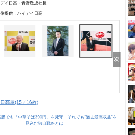
イデイ日高・青野敬成社長
画像提供：ハイデイ日高
日高屋(15／16枚)
騰でも「中華そば390円」を死守 それでも“過去最高収益”を
見込む独自戦略とは