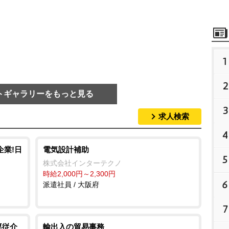
1
2
トギャラリーをもっと見る
3
求人検索
4
企業!日
電気設計補助
5
株式会社インターテクノ
時給2,000円～2,300円
6
派遣社員 / 大阪府
7
専従介
輸出入の貿易事務