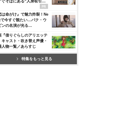
すぐそばにある“人身取引…
恋は命がけ』で魅力炸裂！Ne
flixで今すぐ観たい…パク・ウ
ビンの名演が光る…
画『借りぐらしのアリエッテ
』キャスト・吹き替え声優・
場人物一覧／あらすじ
特集をもっと見る