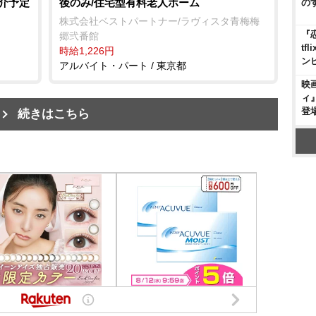
紹介予定
後のみ/住宅型有料老人ホーム
の
株式会社ベストパートナー/ラヴィスタ青梅梅
『
郷弐番館
t
時給1,226円
ン
アルバイト・パート / 東京都
映
ィ
登
続きはこちら