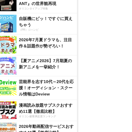
ANT』の世界観再現
オリコンタイアップ特集
自販機にピッ！ですぐに買え
ちゃう
（PR）ジハンピ
2026年7月夏ドラマも、注目
作＆話題作が勢ぞろい！
【夏アニメ2026】7月期夏の
新アニメを一挙紹介！
芸能界を志す10代～20代を応
援！オーディション・スクー
ル情報はDeview
漫画読み放題サブスクおすす
め11選【徹底比較】
オリコン顧客満足度ランキング
2026年動画配信サービスおす