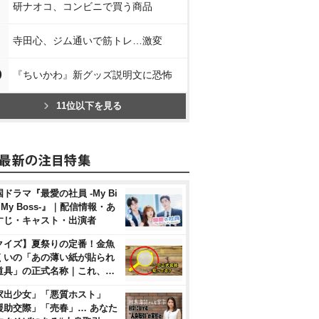
研ナオコ、コンビニで買う商品
寺田心、ジム通いで筋トレ…激変
0
『ちいかわ』新グッズ説明文に恐怖
11位以下を見る
ドラマ『最愛の社員 -My Bi
, My Boss-』｜配信情報・あ
すじ・キャスト・出演者
クイズ】夏祭りの定番！金魚
くいの「あの薄い紙が貼られ
道具」の正式名称｜これ、…
家出少女」「悪質ホスト」
援助交際」「売春」… あなた