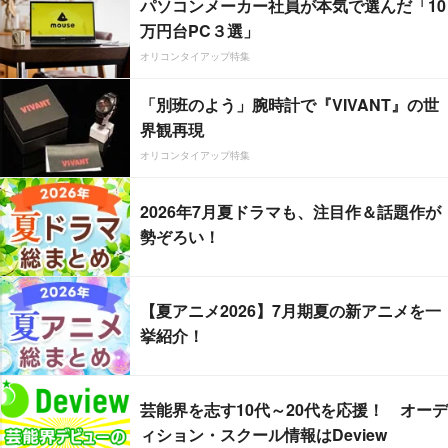
パソコンメーカー社員が本気で選んだ「10
万円台PC３選」
オリコンタイアップ特集
「別班のよう」腕時計で『VIVANT』の世
界観再現
オリコンタイアップ特集
2026年7月夏ドラマも、注目作＆話題作が
勢ぞろい！
【夏アニメ2026】7月期夏の新アニメを一
挙紹介！
芸能界を志す10代～20代を応援！ オーデ
ィション・スクール情報はDeview