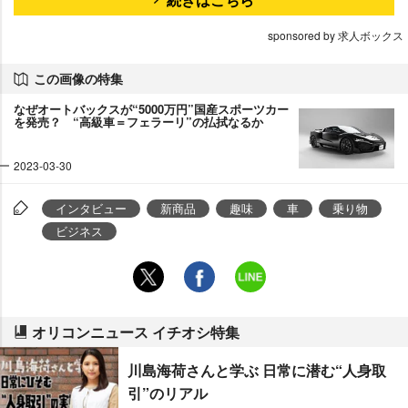
sponsored by 求人ボックス
この画像の特集
なぜオートバックスが“5000万円”国産スポーツカー
を発売？ “高級車＝フェラーリ”の払拭なるか
2023-03-30
インタビュー
新商品
趣味
車
乗り物
ビジネス
オリコンニュース イチオシ特集
川島海荷さんと学ぶ 日常に潜む“人身取
引”のリアル