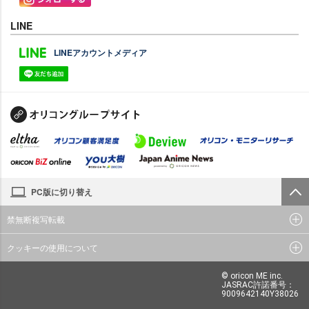
LINE
LINEアカウントメディア
PC版に切り替え
禁無断複写転載
クッキーの使用について
© oricon ME inc.
JASRAC許諾番号：
9009642140Y38026