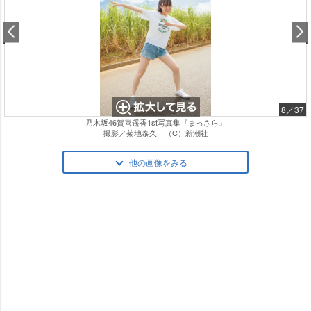
8／37
乃木坂46賀喜遥香1st写真集『まっさら』
撮影／菊地泰久 （C）新潮社
他の画像をみる