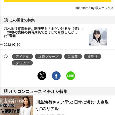
sponsored by 求人ボックス
この画像の特集
乃木坂46賀喜遥香、制服姿も「まだいけるな（笑）」
20歳の境目の初写真集でどうしても残したかっ
た“青春”
2022-05-30
アイドル
坂道グループ
写真集
新潮社
グラビア
オリコンニュース イチオシ特集
川島海荷さんと学ぶ 日常に潜む“人身取
引”のリアル