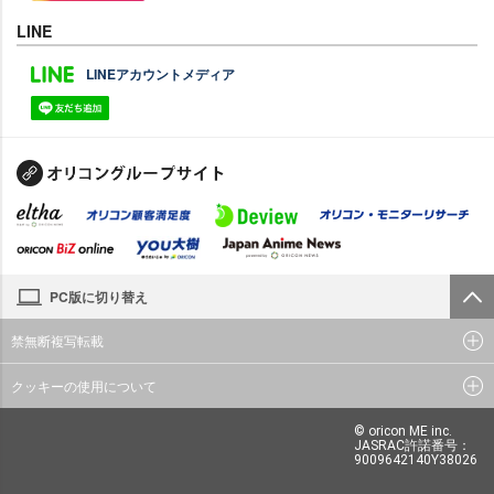
LINE
LINEアカウントメディア
PC版に切り替え
禁無断複写転載
クッキーの使用について
© oricon ME inc.
JASRAC許諾番号：
9009642140Y38026