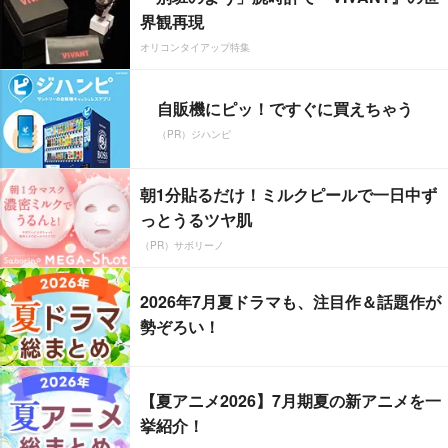
界観再現
オリコンタイアップ特集
自販機にピッ！ですぐに買えちゃう
（PR）ジハンピ
朝1分貼るだけ！ミルクピールで一日中ず
っとうるツヤ肌
（PR）サボリーノ
2026年7月夏ドラマも、注目作＆話題作が
勢ぞろい！
【夏アニメ2026】7月期夏の新アニメを一
挙紹介！