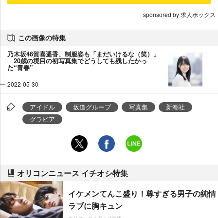
sponsored by 求人ボックス
この画像の特集
乃木坂46賀喜遥香、制服姿も「まだいけるな（笑）」
20歳の境目の初写真集でどうしても残したかっ
た“青春”
2022-05-30
アイドル
坂道グループ
写真集
新潮社
グラビア
オリコンニュース イチオシ特集
イケメンてんこ盛り！尊すぎる男子の純情
ラブに胸キュン