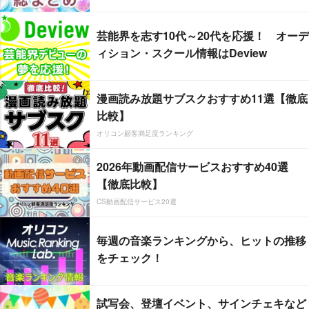
芸能界を志す10代～20代を応援！ オーデ
ィション・スクール情報はDeview
漫画読み放題サブスクおすすめ11選【徹底
比較】
オリコン顧客満足度ランキング
2026年動画配信サービスおすすめ40選
【徹底比較】
CS動画配信サービス20選
毎週の音楽ランキングから、ヒットの推移
をチェック！
試写会、登壇イベント、サインチェキなど