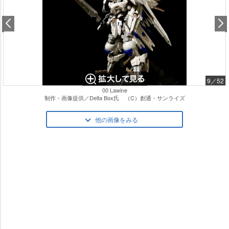
9／52
00 Lawine
制作・画像提供／Delta Box氏 （C）創通・サンライズ
他の画像をみる