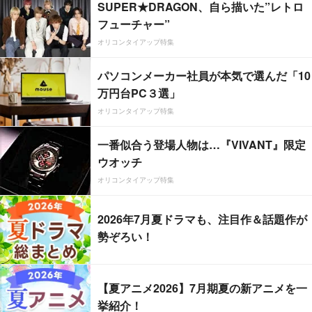
SUPER★DRAGON、自ら描いた”レトロ
フューチャー”
オリコンタイアップ特集
パソコンメーカー社員が本気で選んだ「10
万円台PC３選」
オリコンタイアップ特集
一番似合う登場人物は…『VIVANT』限定
ウオッチ
オリコンタイアップ特集
2026年7月夏ドラマも、注目作＆話題作が
勢ぞろい！
【夏アニメ2026】7月期夏の新アニメを一
挙紹介！