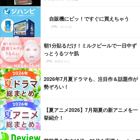
自販機にピッ！ですぐに買えちゃう
（PR）ジハンピ
朝1分貼るだけ！ミルクピールで一日中ず
っとうるツヤ肌
（PR）サボリーノ
2026年7月夏ドラマも、注目作＆話題作が
勢ぞろい！
【夏アニメ2026】7月期夏の新アニメを一
挙紹介！