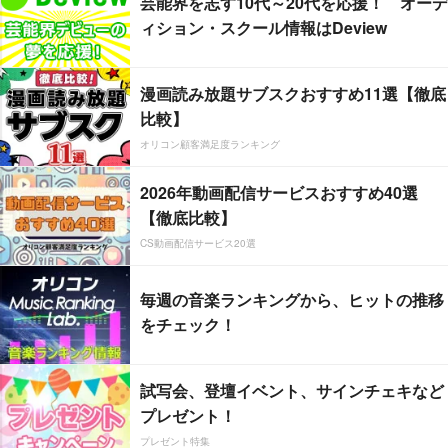
芸能界を志す10代～20代を応援！ オーデ
ィション・スクール情報はDeview
漫画読み放題サブスクおすすめ11選【徹底
比較】
オリコン顧客満足度ランキング
2026年動画配信サービスおすすめ40選
【徹底比較】
CS動画配信サービス20選
毎週の音楽ランキングから、ヒットの推移
をチェック！
試写会、登壇イベント、サインチェキなど
プレゼント！
プレゼント特集