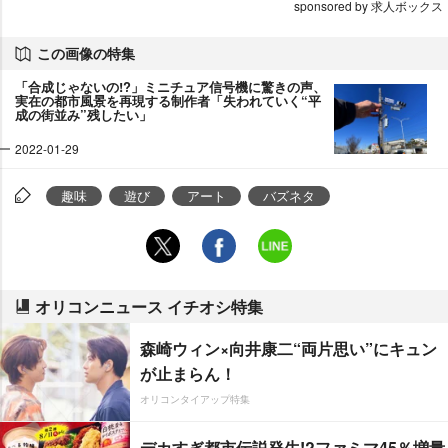
sponsored by 求人ボックス
この画像の特集
「合成じゃないの!?」ミニチュア信号機に驚きの声、
実在の都市風景を再現する制作者「失われていく“平
成の街並み”残したい」
2022-01-29
趣味
遊び
アート
バズネタ
オリコンニュース イチオシ特集
森崎ウィン×向井康二“両片思い”にキュン
が止まらん！
オリコンタイアップ特集
デカすぎ都市伝説発生!?ファミマ45％増量