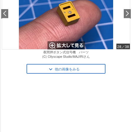
28／38
夜間押ボタン式信号機 パーツ
(C) Cityscape Studio/MAJIRIさん
他の画像をみる