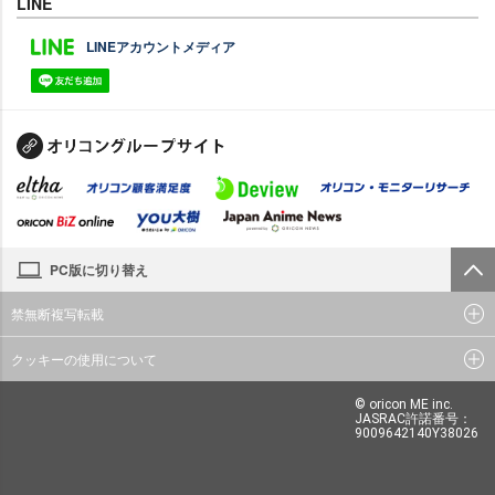
LINE
LINEアカウントメディア
PC版に切り替え
禁無断複写転載
クッキーの使用について
© oricon ME inc.
JASRAC許諾番号：
9009642140Y38026