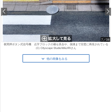
7／38
夜間押ボタン式信号機 点字ブロックの褪せ具合や、側溝まで完璧に再現されている
(C) Cityscape Studio/MAJIRIさん
他の画像をみる