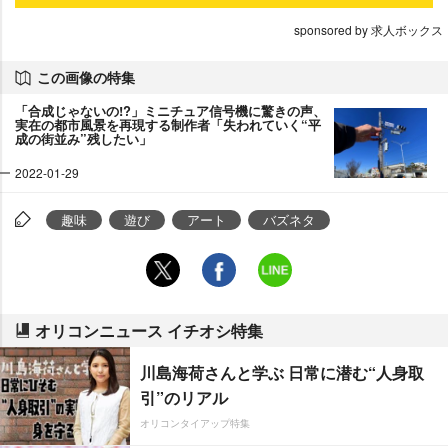
sponsored by 求人ボックス
この画像の特集
「合成じゃないの!?」ミニチュア信号機に驚きの声、
実在の都市風景を再現する制作者「失われていく“平
成の街並み”残したい」
2022-01-29
趣味
遊び
アート
バズネタ
オリコンニュース イチオシ特集
川島海荷さんと学ぶ 日常に潜む“人身取
引”のリアル
オリコンタイアップ特集