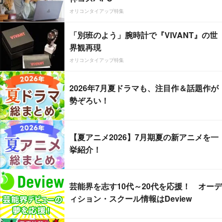
オリコンタイアップ特集
「別班のよう」腕時計で『VIVANT』の世
界観再現
オリコンタイアップ特集
2026年7月夏ドラマも、注目作＆話題作が
勢ぞろい！
【夏アニメ2026】7月期夏の新アニメを一
挙紹介！
芸能界を志す10代～20代を応援！ オーデ
ィション・スクール情報はDeview