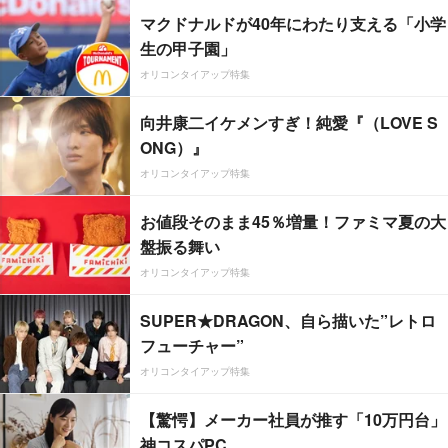
マクドナルドが40年にわたり支える「小学
生の甲子園」
オリコンタイアップ特集
向井康二イケメンすぎ！純愛『（LOVE S
ONG）』
オリコンタイアップ特集
お値段そのまま45％増量！ファミマ夏の大
盤振る舞い
オリコンタイアップ特集
SUPER★DRAGON、自ら描いた”レトロ
フューチャー”
オリコンタイアップ特集
【驚愕】メーカー社員が推す「10万円台」
神コスパPC