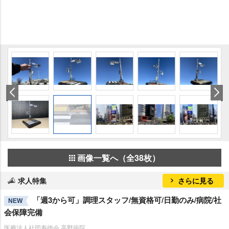
画像一覧へ（全38枚）
求人特集
さらに見る
「週3から可」調理スタッフ/無資格可/日勤のみ/病院/社
NEW
会保障完備
医療法人社団寿徳会 高野病院