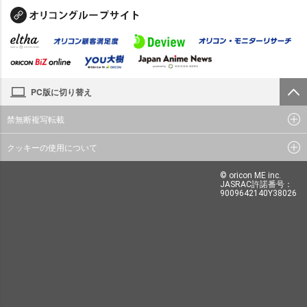
PC版に切り替え
禁無断複写転載
クッキーの使用について
© oricon ME inc.
JASRAC許諾番号：
9009642140Y38026