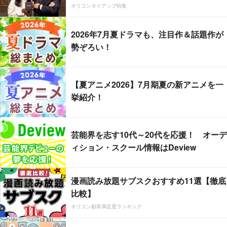
オリコンタイアップ特集
2026年7月夏ドラマも、注目作＆話題作が
勢ぞろい！
【夏アニメ2026】7月期夏の新アニメを一
挙紹介！
芸能界を志す10代～20代を応援！ オーデ
ィション・スクール情報はDeview
漫画読み放題サブスクおすすめ11選【徹底
比較】
オリコン顧客満足度ランキング