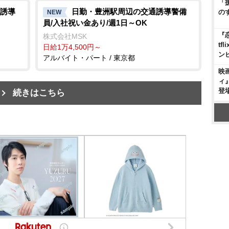
「
誘導
日勤・豊洲駅周辺の交通誘導警備
の
NEW
員/入社祝い金あり/週1日～OK
『
株式会社MSK
t
日給1万4,500円～
ン
アルバイト・パート / 東京都
映
ィ
登
続きはこちら