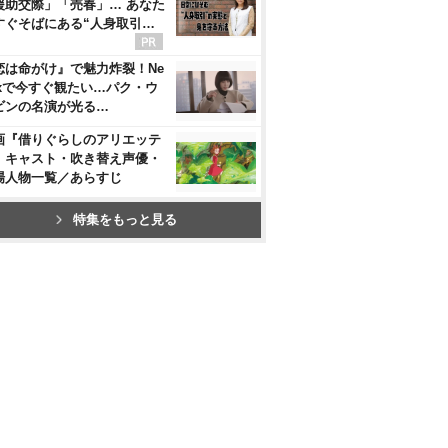
援助交際」「売春」… あなた
すぐそばにある“人身取引…
恋は命がけ』で魅力炸裂！Ne
flixで今すぐ観たい…パク・ウ
ビンの名演が光る…
画『借りぐらしのアリエッテ
』キャスト・吹き替え声優・
場人物一覧／あらすじ
特集をもっと見る