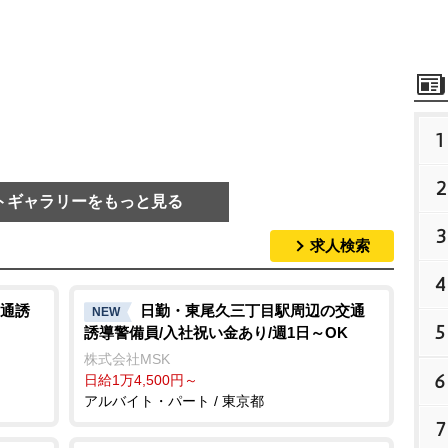
1
2
トギャラリーをもっと見る
3
求人検索
4
通誘
日勤・東尾久三丁目駅周辺の交通
NEW
5
誘導警備員/入社祝い金あり/週1日～OK
株式会社MSK
6
日給1万4,500円～
アルバイト・パート / 東京都
7