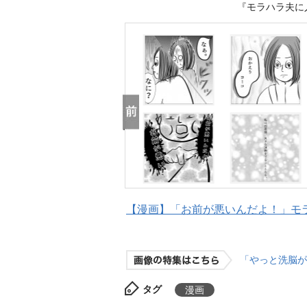
『モラハラ夫に
【漫画】「お前が悪いんだよ！」モ
「やっと洗脳が
タグ
漫画