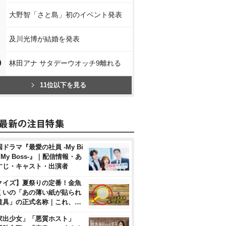
大野智「さと島」初のイベント発表
及川光博が結婚を発表
0
林田アナ サタデーウオッチ9離れる
11位以下を見る
ドラマ『最愛の社員 -My Bi
, My Boss-』｜配信情報・あ
すじ・キャスト・出演者
クイズ】夏祭りの定番！金魚
くいの「あの薄い紙が貼られ
道具」の正式名称｜これ、…
家出少女」「悪質ホスト」