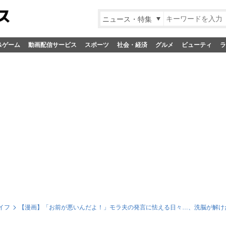
ニュース・特集
&ゲーム
動画配信サービス
スポーツ
社会・経済
グルメ
ビューティ
ラ
イフ
【漫画】「お前が悪いんだよ！」モラ夫の発言に怯える日々…、洗脳が解け