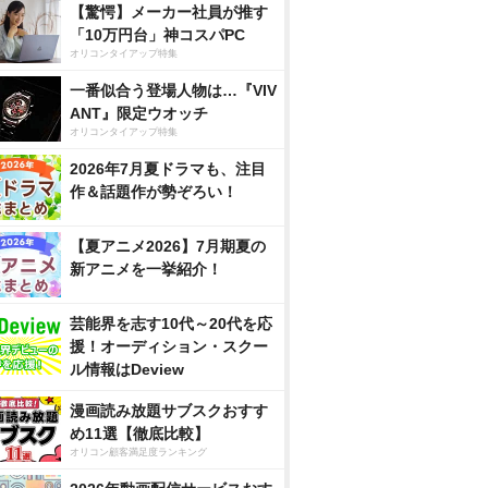
【驚愕】メーカー社員が推す
「10万円台」神コスパPC
オリコンタイアップ特集
一番似合う登場人物は…『VIV
ANT』限定ウオッチ
オリコンタイアップ特集
2026年7月夏ドラマも、注目
作＆話題作が勢ぞろい！
【夏アニメ2026】7月期夏の
新アニメを一挙紹介！
芸能界を志す10代～20代を応
援！オーディション・スクー
ル情報はDeview
漫画読み放題サブスクおすす
め11選【徹底比較】
オリコン顧客満足度ランキング