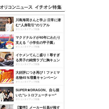
川島海荷さんと学ぶ 日常に潜
む“人身取引”のリアル
オリコンタイアップ特集
マクドナルドが40年にわたり
支える「小学生の甲子園」
オリコンタイアップ特集
イケメンてんこ盛り！尊すぎ
る男子の純情ラブに胸キュン
オリコンタイアップ特集
大好評につき再び！ファミマ
名物45％増量キャンペーン
オリコンタイアップ特集
SUPER★DRAGON、自ら描
いた”レトロフューチャー”
オリコンタイアップ特集
【驚愕】メーカー社員が推す