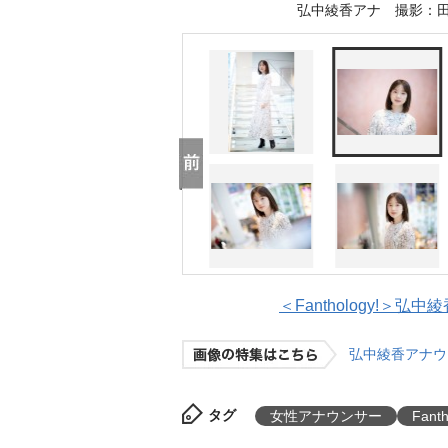
弘中綾香アナ 撮影：田中達晃
＜Fanthology!＞
弘中綾香アナウ
タグ
女性アナウンサー
Fanth