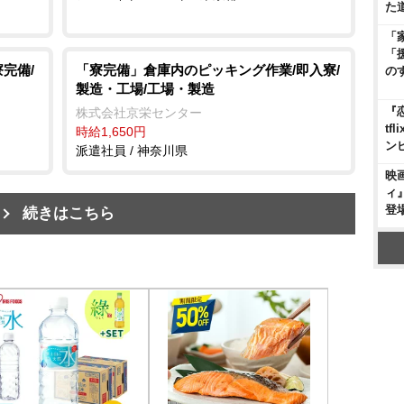
た
「
「
完備/
「寮完備」倉庫内のピッキング作業/即入寮/
の
製造・工場/工場・製造
『
株式会社京栄センター
t
時給1,650円
ン
派遣社員 / 神奈川県
映
ィ
登
続きはこちら