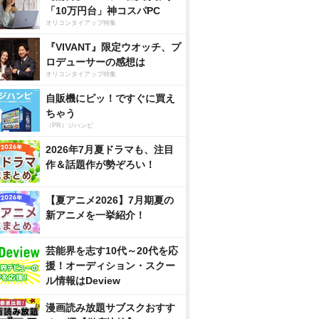
「10万円台」神コスパPC
オリコンタイアップ特集
『VIVANT』限定ウオッチ、プ
ロデューサーの感想は
オリコンタイアップ特集
自販機にピッ！ですぐに買え
ちゃう
（PR）ジハンピ
2026年7月夏ドラマも、注目
作＆話題作が勢ぞろい！
【夏アニメ2026】7月期夏の
新アニメを一挙紹介！
芸能界を志す10代～20代を応
援！オーディション・スクー
ル情報はDeview
漫画読み放題サブスクおすす