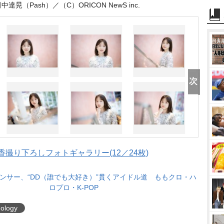
（Pash）／（C）ORICON NewS inc.
弘中綾香撮り下ろしフォトギャラリー(12／24枚)
ンサー、“DD（誰でも大好き）”貫くアイドル道 ももクロ・ハ
ロプロ・K-POP
ology