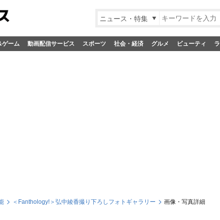
ニュース・特集
&ゲーム
動画配信サービス
スポーツ
社会・経済
グルメ
ビューティ
ラ
能
＜Fanthology!＞弘中綾香撮り下ろしフォトギャラリー
画像・写真詳細