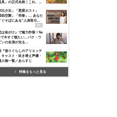
道具」の正式名称｜これ、…
家出少女」「悪質ホスト」
援助交際」「売春」… あなた
すぐそばにある“人身取引…
恋は命がけ』で魅力炸裂！Ne
flixで今すぐ観たい…パク・ウ
ビンの名演が光る…
画『借りぐらしのアリエッテ
』キャスト・吹き替え声優・
場人物一覧／あらすじ
特集をもっと見る