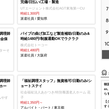
完備/日払い/工場・製造
7
UTエージェント株式会社AGT東海第一CU
時給1,300円
派遣社員 / 愛知県
8
9
/調理師
パイプの曲げ加工など製造補助/日勤のみ&
時給1480円!制服通勤OKでラクラク
社会保
1
株式会社トーコー
時給1,480円
ンターそ
派遣社員 / 大阪府
/調理師
「福祉調理スタッフ」無資格可/日勤のみ/シ
韓国
ョートステイ
ホー
as
社会福祉法人あかつき/特別養護老人ホーム 花
ら
子
ムやす
【
時給1,350円～
す
アルバイト・パート / 東京都