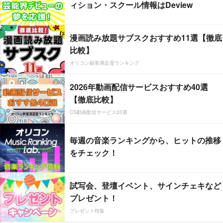
ィション・スクール情報はDeview
漫画読み放題サブスクおすすめ11選【徹底
比較】
オリコン顧客満足度ランキング
2026年動画配信サービスおすすめ40選
【徹底比較】
CS動画配信サービス20選
毎週の音楽ランキングから、ヒットの推移
をチェック！
試写会、登壇イベント、サインチェキなど
プレゼント！
プレゼント特集