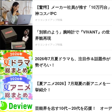
【驚愕】メーカー社員が推す「10万円台」
神コスパPC
オリコンタイアップ特集
「別班のよう」腕時計で『VIVANT』の世
界観再現
オリコンタイアップ特集
2026年7月夏ドラマも、注目作＆話題作が
勢ぞろい！
【夏アニメ2026】7月期夏の新アニメを一
挙紹介！
芸能界を志す10代～20代を応援！ オーデ