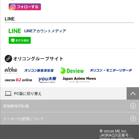
LINE
LINEアカウントメディア
PC版に切り替え
禁無断複写転載
クッキーの使用について
© oricon ME inc.
JASRAC許諾番号：