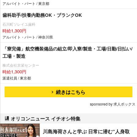
アルバイト・パート / 東京都
歯科助手/扶養内勤務OK・ブランクOK
石川町ソレイユ歯科
時給1,300円
アルバイト・パート / 神奈川県
「寮完備」航空機装備品の組立/即入寮/製造・工場/日勤/日払い/
工場・製造
株式会社京栄センター
時給1,300円
派遣社員 / 東京都
続きはこちら
sponsored by 求人ボックス
オリコンニュース イチオシ特集
川島海荷さんと学ぶ 日常に潜む“人身取