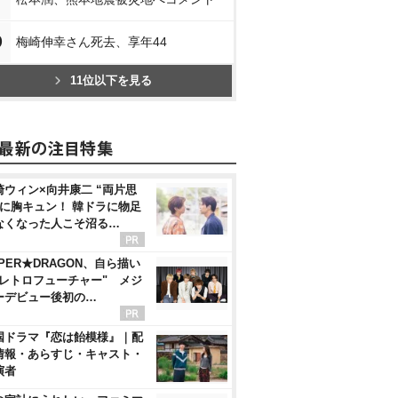
0
梅崎伸幸さん死去、享年44
11位以下を見る
崎ウィン×向井康二 “両片思
”に胸キュン！ 韓ドラに物足
なくなった人こそ沼る…
UPER★DRAGON、自ら描い
"レトロフューチャー" メジ
ーデビュー後初の…
国ドラマ『恋は飴模様』｜配
情報・あらすじ・キャスト・
演者