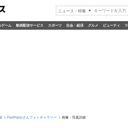
ニュース・特集
&ゲーム
動画配信サービス
スポーツ
社会・経済
グルメ
ビューティ
ラ
能
PanPianoさんフォトギャラリー
画像・写真詳細