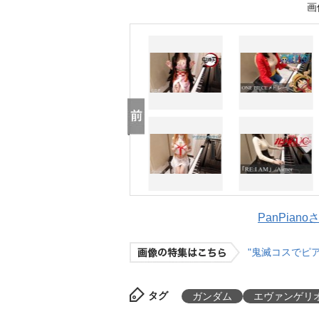
画
PanPian
"鬼滅コスでピ
タグ
ガンダム
エヴァンゲリ