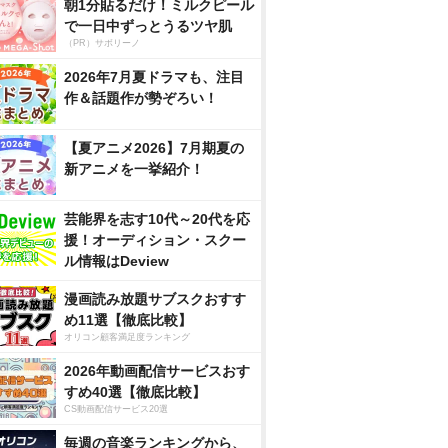
朝1分貼るだけ！ミルクピール
で一日中ずっとうるツヤ肌
（PR）サボリーノ
2026年7月夏ドラマも、注目
作＆話題作が勢ぞろい！
【夏アニメ2026】7月期夏の
新アニメを一挙紹介！
芸能界を志す10代～20代を応
援！オーディション・スクー
ル情報はDeview
漫画読み放題サブスクおすす
め11選【徹底比較】
オリコン顧客満足度ランキング
2026年動画配信サービスおす
すめ40選【徹底比較】
CS動画配信サービス20選
毎週の音楽ランキングから、