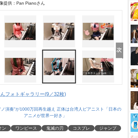
像提供：Pan Pianoさん
oさんフォトギャラリー(9／32枚)
アノ演奏"が1000万回再生越え 正体は台湾人ピアニスト「日本の
アニメが世界一好き」
オン
ワンピース
鬼滅の刃
コスプレ
ジャンプ