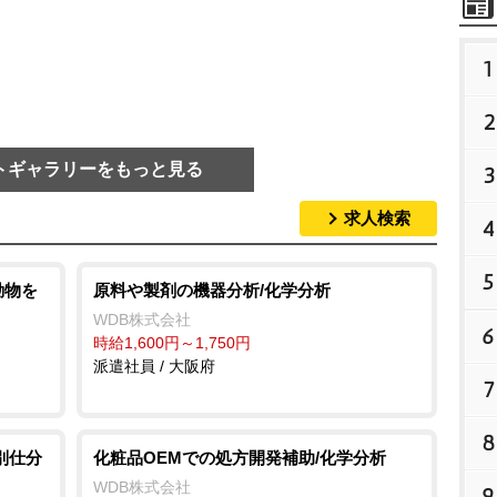
1
2
トギャラリーをもっと見る
3
求人検索
4
5
動物を
原料や製剤の機器分析/化学分析
WDB株式会社
6
時給1,600円～1,750円
派遣社員 / 大阪府
7
8
別仕分
化粧品OEMでの処方開発補助/化学分析
WDB株式会社
9