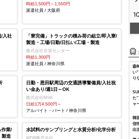
時給1,500円～1,550円
派遣社員 / 大阪府
1
/入社
「寮完備」トラックの積み荷の組立/即入寮/
製造・工場/日勤/日払い/工場・製造
株式会社京栄センター
時給1,300円
派遣社員 / 神奈川県
森
い
り
析
日勤・恩田駅周辺の交通誘導警備員/入社祝
い金あり/週1日～OK
S
株式会社MSK
た
日給1万4,500円～
ャ
アルバイト・パート / 神奈川県
韓
信
作業/
水試料のサンプリングと水質分析/化学分析
出
・製造
WDB株式会社