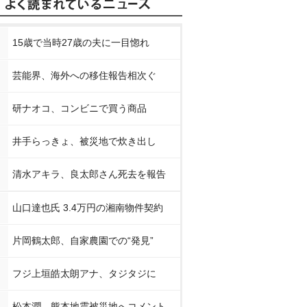
15歳で当時27歳の夫に一目惚れ
芸能界、海外への移住報告相次ぐ
研ナオコ、コンビニで買う商品
井手らっきょ、被災地で炊き出し
清水アキラ、良太郎さん死去を報告
山口達也氏 3.4万円の湘南物件契約
片岡鶴太郎、自家農園での“発見”
フジ上垣皓太朗アナ、タジタジに
松本潤、熊本地震被災地へコメント