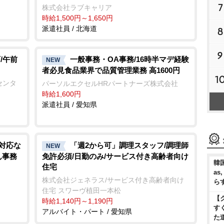
7
株式会社ラブキャリア
時給1,500円～1,650円
派遣社員 / 北海道
8
9
/午前
一般事務・OA事務/16時半マデ経験
NEW
者必見食品業界で品質管理業務 高1600円
1
センタ
パーソルエクセルHRパートナーズ株式会社
時給1,600円
派遣社員 / 愛知県
話対応な
「週2から可」調理スタッフ/調理師
NEW
ん事務
免許必須/日勤のみ/サービス付き高齢者向け
韓国
住宅
as
株式会社ジェネラス/サービス付き高齢者向け
ら
住宅 スワーヴ植田一本松
【
時給1,140円～1,190円
す
アルバイト・パート / 愛知県
た