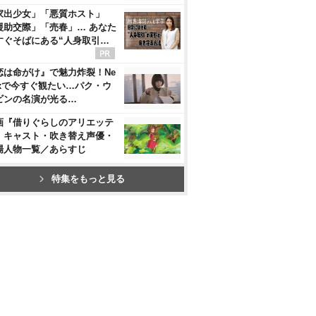
家出少女」「悪質ホスト」
援助交際」「売春」… あなた
すぐそばにある“人身取引…
恋は命がけ』で魅力炸裂！Ne
flixで今すぐ観たい…パク・ウ
ビンの名演が光る…
画『借りぐらしのアリエッテ
』キャスト・吹き替え声優・
場人物一覧／あらすじ
特集をもっと見る