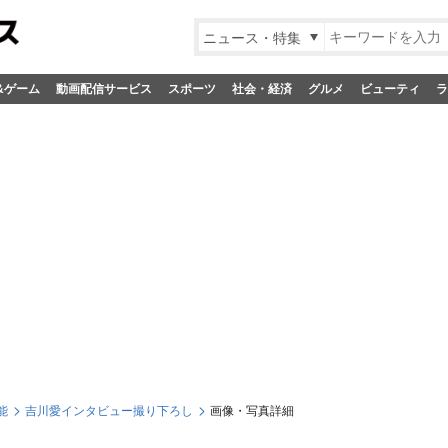
ニュース・特集
&ゲーム
動画配信サービス
スポーツ
社会・経済
グルメ
ビューティ
ラ
能
吉川愛インタビュー撮り下ろし
画像・写真詳細