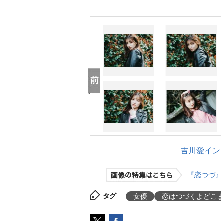
吉川愛イン
『恋つづ』
タグ
女優
恋はつづくよどこ