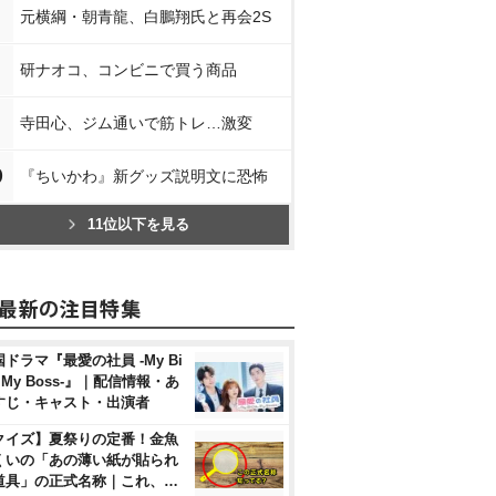
元横綱・朝青龍、白鵬翔氏と再会2S
研ナオコ、コンビニで買う商品
寺田心、ジム通いで筋トレ…激変
0
『ちいかわ』新グッズ説明文に恐怖
11位以下を見る
ドラマ『最愛の社員 -My Bi
, My Boss-』｜配信情報・あ
すじ・キャスト・出演者
クイズ】夏祭りの定番！金魚
くいの「あの薄い紙が貼られ
道具」の正式名称｜これ、…