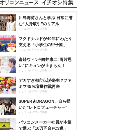
川島海荷さんと学ぶ 日常に潜
む“人身取引”のリアル
オリコンタイアップ特集
マクドナルドが40年にわたり
支える「小学生の甲子園」
オリコンタイアップ特集
森崎ウィン×向井康二“両片思
い”にキュンが止まらん！
オリコンタイアップ特集
デカすぎ都市伝説発生!?ファ
ミマ45％増量作戦再来
オリコンタイアップ特集
SUPER★DRAGON、自ら描
いた”レトロフューチャー”
オリコンタイアップ特集
パソコンメーカー社員が本気
で選ぶ「10万円台PC3選」