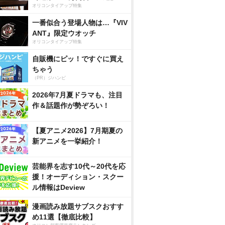
オリコンタイアップ特集
一番似合う登場人物は…『VIV
ANT』限定ウオッチ
オリコンタイアップ特集
自販機にピッ！ですぐに買え
ちゃう
（PR）ジハンピ
2026年7月夏ドラマも、注目
作＆話題作が勢ぞろい！
【夏アニメ2026】7月期夏の
新アニメを一挙紹介！
芸能界を志す10代～20代を応
援！オーディション・スクー
ル情報はDeview
漫画読み放題サブスクおすす
め11選【徹底比較】