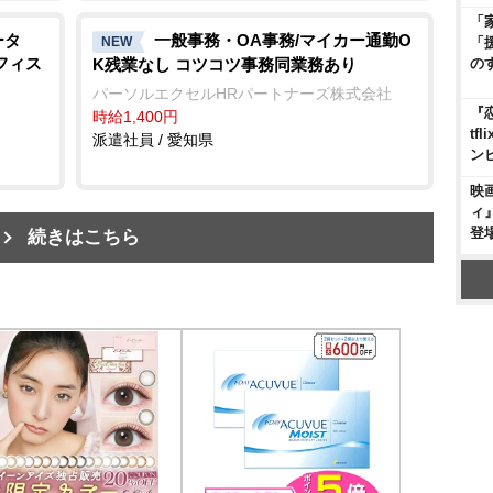
「
ータ
一般事務・OA事務/マイカー通勤O
NEW
「
フィス
K残業なし コツコツ事務同業務あり
の
パーソルエクセルHRパートナーズ株式会社
『
時給1,400円
t
派遣社員 / 愛知県
ン
映
ィ
登
続きはこちら