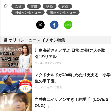
女優
俳優
映画
邦画
俳優インタビュー
映画インタビュー
オリコンニュース イチオシ特集
川島海荷さんと学ぶ 日常に潜む“人身取
引”のリアル
オリコンタイアップ特集
マクドナルドが40年にわたり支える「小学
生の甲子園」
オリコンタイアップ特集
向井康二イケメンすぎ！純愛『（LOVE S
ONG）』