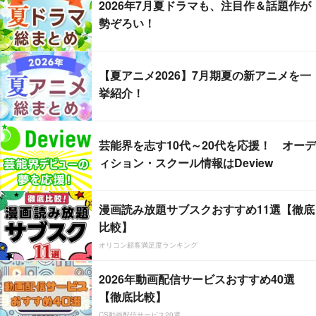
2026年7月夏ドラマも、注目作＆話題作が
勢ぞろい！
【夏アニメ2026】7月期夏の新アニメを一
挙紹介！
芸能界を志す10代～20代を応援！ オーデ
ィション・スクール情報はDeview
漫画読み放題サブスクおすすめ11選【徹底
比較】
オリコン顧客満足度ランキング
2026年動画配信サービスおすすめ40選
【徹底比較】
CS動画配信サービス20選