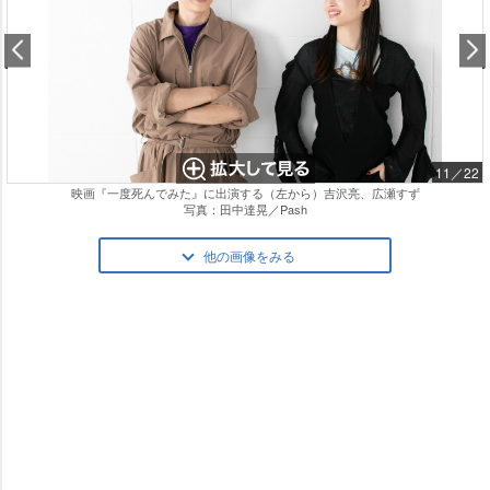
11／22
映画『一度死んでみた』に出演する（左から）吉沢亮、広瀬すず
写真：田中達晃／Pash
他の画像をみる