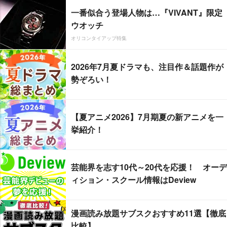
一番似合う登場人物は…『VIVANT』限定
ウオッチ
オリコンタイアップ特集
2026年7月夏ドラマも、注目作＆話題作が
勢ぞろい！
【夏アニメ2026】7月期夏の新アニメを一
挙紹介！
芸能界を志す10代～20代を応援！ オーデ
ィション・スクール情報はDeview
漫画読み放題サブスクおすすめ11選【徹底
比較】