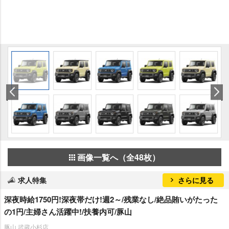
画像一覧へ（全48枚）
求人特集
さらに見る
深夜時給1750円!深夜帯だけ!週2～/残業なし/絶品賄いがたった
の1円/主婦さん活躍中!/扶養内可/豚山
豚山 武蔵小杉店