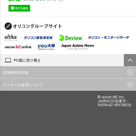
PC版に切り替え
禁無断複写転載
クッキーの使用について
© oricon ME inc.
JASRAC許諾番号：
9009642140Y38026