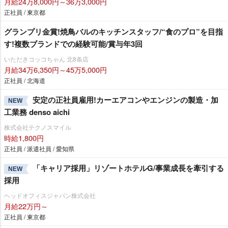
月給24万8,000円～36万3,000円
正社員 / 東京都
グランプリ金賞!焼鳥バルのキッチンスタッフ/“食のプロ”を目指
す!複数ブランドでの経験可能/賞与年3回
いただきコッコちゃん 北8条店
月給34万6,350円～45万5,000円
正社員 / 北海道
安定の正社員雇用!カーエアコンやエンジンの製造・加
NEW
工業務 denso aichi
株式会社テクノスマイル
時給1,800円
正社員 / 派遣社員 / 愛知県
「キャリア採用」リゾートホテルG/事業成長を牽引する
NEW
採用
ヘッドオフィスジャパン株式会社
月給22万円～
正社員 / 東京都