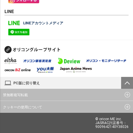
LINE
LINEアカウントメディア
PC版に切り替え
禁無断複写転載
クッキーの使用について
© oricon ME inc.
JASRAC許諾番号：
9009642140Y38026