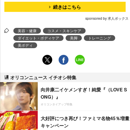
続きはこちら
sponsored by 求人ボックス
美容・健康
コスメ・スキンケア
ダイエット・ボディケア
美脚
トレーニング
美ボディ
オリコンニュース イチオシ特集
向井康二イケメンすぎ！純愛『（LOVE S
ONG）』
オリコンタイアップ特集
大好評につき再び！ファミマ名物45％増量
キャンペーン