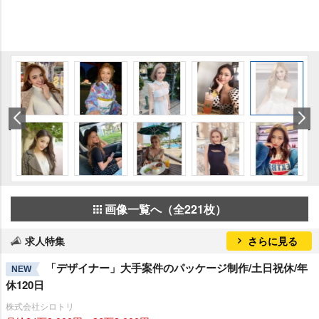
画像一覧へ（全221枚）
求人特集
さらに見る
「デザイナー」大手案件のパッケージ制作/土日祝休/年
NEW
休120日
株式会社シロトリ