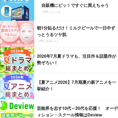
自販機にピッ！ですぐに買えちゃう
（PR）ジハンピ
朝1分貼るだけ！ミルクピールで一日中ず
っとうるツヤ肌
（PR）サボリーノ
2026年7月夏ドラマも、注目作＆話題作が
勢ぞろい！
【夏アニメ2026】7月期夏の新アニメを一
挙紹介！
芸能界を志す10代～20代を応援！ オーデ
ィション・スクール情報はDeview