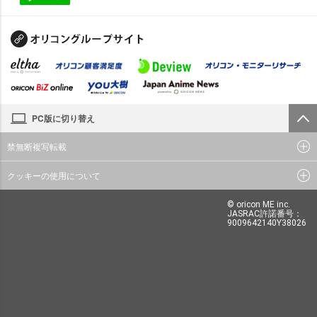
PC版に切り替え
禁無断複写転載
クッキーの使用について
© oricon ME inc.
JASRAC許諾番号：
9009642140Y38026