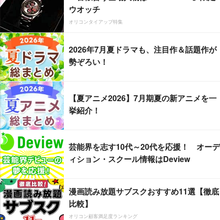
ウオッチ
オリコンタイアップ特集
2026年7月夏ドラマも、注目作＆話題作が
勢ぞろい！
【夏アニメ2026】7月期夏の新アニメを一
挙紹介！
芸能界を志す10代～20代を応援！ オーデ
ィション・スクール情報はDeview
漫画読み放題サブスクおすすめ11選【徹底
比較】
オリコン顧客満足度ランキング