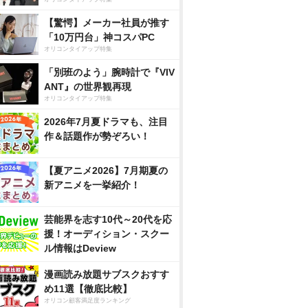
【驚愕】メーカー社員が推す
「10万円台」神コスパPC
オリコンタイアップ特集
「別班のよう」腕時計で『VIV
ANT』の世界観再現
オリコンタイアップ特集
2026年7月夏ドラマも、注目
作＆話題作が勢ぞろい！
【夏アニメ2026】7月期夏の
新アニメを一挙紹介！
芸能界を志す10代～20代を応
援！オーディション・スクー
ル情報はDeview
漫画読み放題サブスクおすす
め11選【徹底比較】
オリコン顧客満足度ランキング