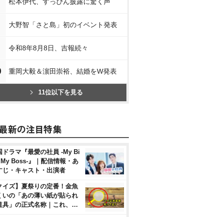
松本伊代、すっぴん披露に驚く声
大野智「さと島」初のイベント発表
令和8年8月8日、吉報続々
0
重岡大毅＆濵田崇裕、結婚をW発表
11位以下を見る
ドラマ『最愛の社員 -My Bi
, My Boss-』｜配信情報・あ
すじ・キャスト・出演者
クイズ】夏祭りの定番！金魚
くいの「あの薄い紙が貼られ
道具」の正式名称｜これ、…