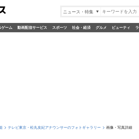
ニュース・特集
&ゲーム
動画配信サービス
スポーツ
社会・経済
グルメ
ビューティ
ラ
能
テレビ東京・松丸友紀アナウンサーのフォトギャラリー
画像・写真詳細