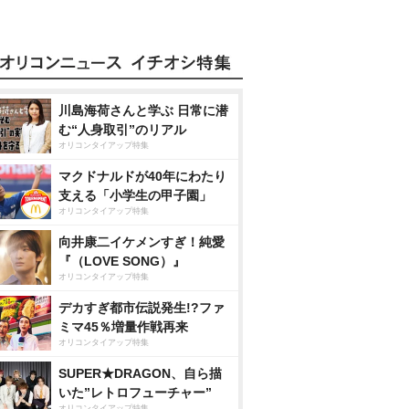
川島海荷さんと学ぶ 日常に潜
む“人身取引”のリアル
オリコンタイアップ特集
マクドナルドが40年にわたり
支える「小学生の甲子園」
オリコンタイアップ特集
向井康二イケメンすぎ！純愛
『（LOVE SONG）』
オリコンタイアップ特集
デカすぎ都市伝説発生!?ファ
ミマ45％増量作戦再来
オリコンタイアップ特集
SUPER★DRAGON、自ら描
いた”レトロフューチャー”
オリコンタイアップ特集