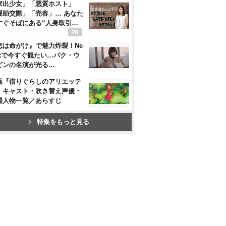
家出少女」「悪質ホスト」
援助交際」「売春」… あなた
すぐそばにある“人身取引…
恋は命がけ』で魅力炸裂！Ne
flixで今すぐ観たい…パク・ウ
ビンの名演が光る…
画『借りぐらしのアリエッテ
』キャスト・吹き替え声優・
場人物一覧／あらすじ
特集をもっと見る