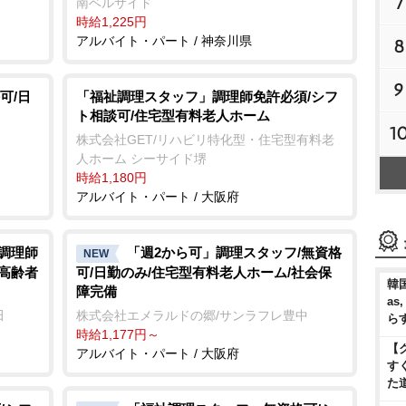
7
南ベルサイド
時給1,225円
アルバイト・パート / 神奈川県
8
9
可/日
「福祉調理スタッフ」調理師免許必須/シフ
ト相談可/住宅型有料老人ホーム
1
株式会社GET/リハビリ特化型・住宅型有料老
人ホーム シーサイド堺
時給1,180円
アルバイト・パート / 大阪府
/調理師
「週2から可」調理スタッフ/無資格
NEW
き高齢者
可/日勤のみ/住宅型有料老人ホーム/社会保
韓国
障完備
as
田
株式会社エメラルドの郷/サンラフレ豊中
ら
時給1,177円～
【
アルバイト・パート / 大阪府
す
た