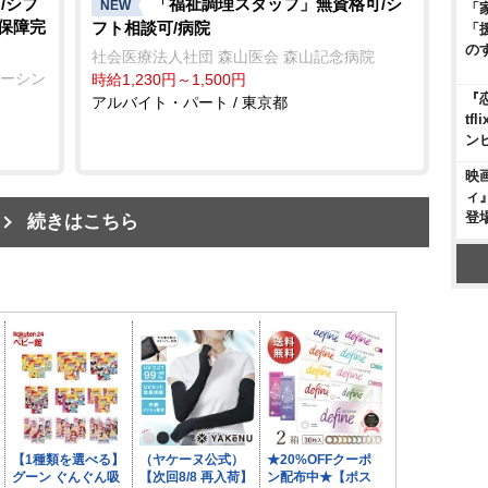
/シフ
「福祉調理スタッフ」無資格可/シ
NEW
「
会保障完
フト相談可/病院
「
の
社会医療法人社団 森山医会 森山記念病院
ナーシン
時給1,230円～1,500円
『
アルバイト・パート / 東京都
t
ン
映
ィ
登
続きはこちら