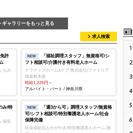
トギャラリーをもっと見る
求人検索
1
免許
「福祉調理スタッフ」無資格可/シ
NEW
2
ム
フト相談可/介護付き有料老人ホーム
 もみ
ナラティブホーム&ケア 株式会社/ファミリア
3
鎌倉材木座
時給1,225円～
アルバイト・パート / 神奈川県
4
5
のみ/特
「週3から可」調理スタッフ/無資格
NEW
可/シフト相談可/特別養護老人ホーム/社会
6
保障完備
 福生
社会福祉法人かがやき/特別養護老人ホーム 湘