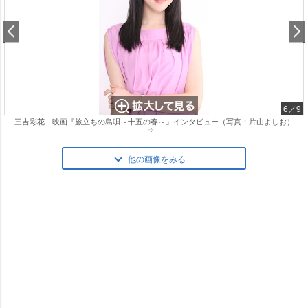
6／9
三吉彩花 映画『旅立ちの島唄～十五の春～』インタビュー（写真：片山よしお）
⇒
他の画像をみる