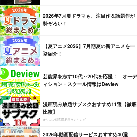
2026年7月夏ドラマも、注目作＆話題作が
勢ぞろい！
【夏アニメ2026】7月期夏の新アニメを一
挙紹介！
芸能界を志す10代～20代を応援！ オーデ
ィション・スクール情報はDeview
漫画読み放題サブスクおすすめ11選【徹底
比較】
オリコン顧客満足度ランキング
2026年動画配信サービスおすすめ40選