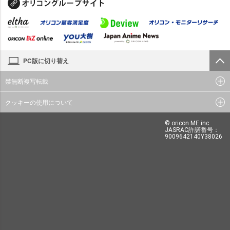
PC版に切り替え
禁無断複写転載
クッキーの使用について
© oricon ME inc.
JASRAC許諾番号：
9009642140Y38026