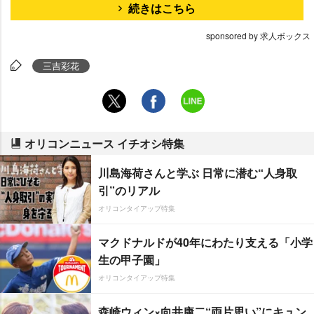
続きはこちら
sponsored by 求人ボックス
三吉彩花
オリコンニュース イチオシ特集
川島海荷さんと学ぶ 日常に潜む“人身取
引”のリアル
オリコンタイアップ特集
マクドナルドが40年にわたり支える「小学
生の甲子園」
オリコンタイアップ特集
森崎ウィン×向井康二“両片思い”にキュン