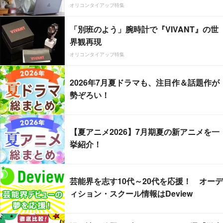
オリコンタイアップ特集
「別班のよう」腕時計で『VIVANT』の世
界観再現
オリコンタイアップ特集
2026年7月夏ドラマも、注目作＆話題作が
勢ぞろい！
【夏アニメ2026】7月期夏の新アニメを一
挙紹介！
芸能界を志す10代～20代を応援！ オーデ
ィション・スクール情報はDeview