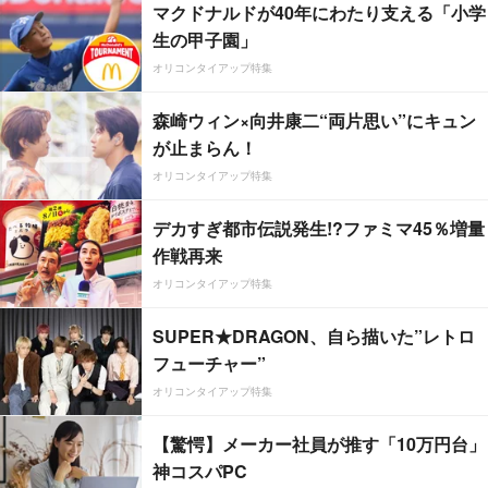
マクドナルドが40年にわたり支える「小学
生の甲子園」
オリコンタイアップ特集
森崎ウィン×向井康二“両片思い”にキュン
が止まらん！
オリコンタイアップ特集
デカすぎ都市伝説発生!?ファミマ45％増量
作戦再来
オリコンタイアップ特集
SUPER★DRAGON、自ら描いた”レトロ
フューチャー”
オリコンタイアップ特集
【驚愕】メーカー社員が推す「10万円台」
神コスパPC