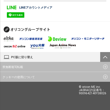
LINEアカウントメディア
PC版に切り替え
禁無断複写転載
クッキーの使用について
© oricon ME inc.
JASRAC許諾番号：
9009642140Y38026