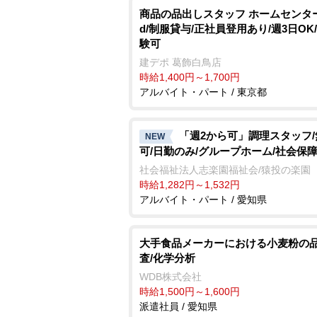
商品の品出しスタッフ ホームセンター/
d/制服貸与/正社員登用あり/週3日OK
験可
建デポ 葛飾白鳥店
時給1,400円～1,700円
アルバイト・パート / 東京都
「週2から可」調理スタッフ
NEW
可/日勤のみ/グループホーム/社会保
社会福祉法人志楽園福祉会/猿投の楽園
時給1,282円～1,532円
アルバイト・パート / 愛知県
大手食品メーカーにおける小麦粉の
査/化学分析
WDB株式会社
時給1,500円～1,600円
派遣社員 / 愛知県