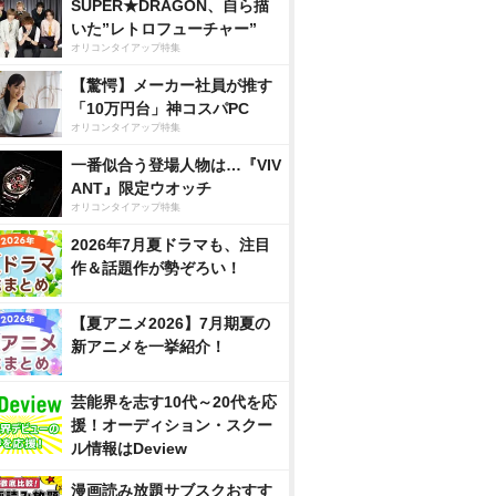
SUPER★DRAGON、自ら描
いた”レトロフューチャー”
オリコンタイアップ特集
【驚愕】メーカー社員が推す
「10万円台」神コスパPC
オリコンタイアップ特集
一番似合う登場人物は…『VIV
ANT』限定ウオッチ
オリコンタイアップ特集
2026年7月夏ドラマも、注目
作＆話題作が勢ぞろい！
【夏アニメ2026】7月期夏の
新アニメを一挙紹介！
芸能界を志す10代～20代を応
援！オーディション・スクー
ル情報はDeview
漫画読み放題サブスクおすす