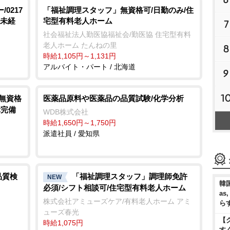
0217
「福祉調理スタッフ」無資格可/日勤のみ/住
/未経
宅型有料老人ホーム
7
社会福祉法人勤医協福祉会/勤医協 住宅型有料
老人ホーム たんねの里
8
時給1,105円～1,131円
アルバイト・パート / 北海道
9
1
/無資格
医薬品原料や医薬品の品質試験/化学分析
障完備
WDB株式会社
時給1,650円～1,750円
派遣社員 / 愛知県
品質検
「福祉調理スタッフ」調理師免許
NEW
韓国
必須/シフト相談可/住宅型有料老人ホーム
as
株式会社アミューズケア/有料老人ホーム アミ
ら
ューズ春光
【
時給1,075円
す