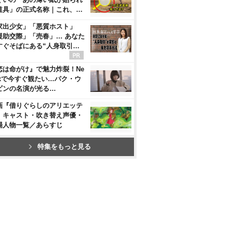
道具」の正式名称｜これ、…
家出少女」「悪質ホスト」
援助交際」「売春」… あなた
すぐそばにある“人身取引…
恋は命がけ』で魅力炸裂！Ne
flixで今すぐ観たい…パク・ウ
ビンの名演が光る…
画『借りぐらしのアリエッテ
』キャスト・吹き替え声優・
場人物一覧／あらすじ
特集をもっと見る