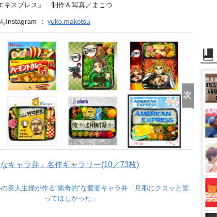
エキスプレス』 制作＆写真／まこつ
Instagram ：
yuko.makotsu
キャラ弁」名作ギャラリー(10／73枚)
の美人主婦が作る“猟奇的”な愛妻キャラ弁「旦那にクスッと笑
ってほしかった」