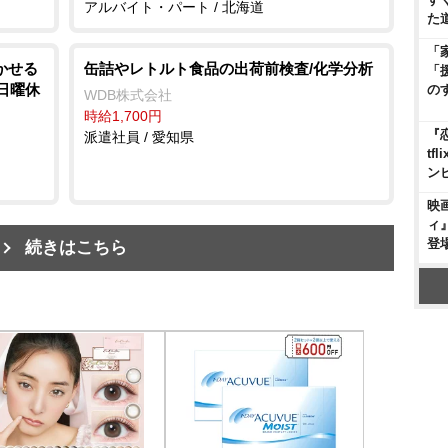
アルバイト・パート / 北海道
た
「
かせる
缶詰やレトルト食品の出荷前検査/化学分析
「
・日曜休
の
WDB株式会社
時給1,700円
『
派遣社員 / 愛知県
t
ン
映
ィ
登
続きはこちら