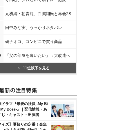
元横綱・朝青龍、白鵬翔氏と再会2S
田中みな実、うっかりネタバレ
研ナオコ、コンビニで買う商品
0
「父の部屋を奪いたい」→大改造へ
11位以下を見る
ドラマ『最愛の社員 -My Bi
, My Boss-』｜配信情報・あ
すじ・キャスト・出演者
クイズ】夏祭りの定番！金魚
くいの「あの薄い紙が貼られ