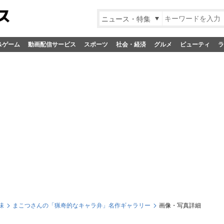
ニュース・特集
&ゲーム
動画配信サービス
スポーツ
社会・経済
グルメ
ビューティ
ラ
味
まこつさんの「猟奇的なキャラ弁」名作ギャラリー
画像・写真詳細