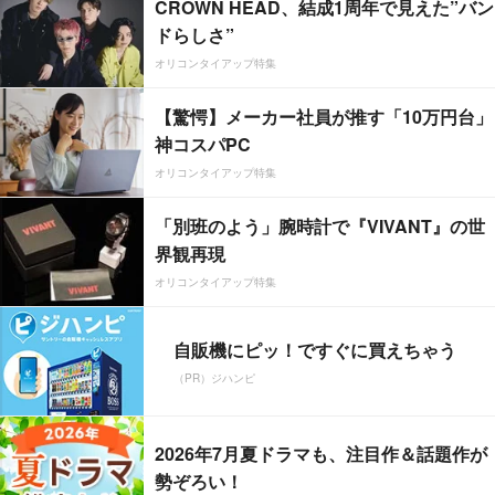
CROWN HEAD、結成1周年で見えた”バン
ドらしさ”
オリコンタイアップ特集
【驚愕】メーカー社員が推す「10万円台」
神コスパPC
オリコンタイアップ特集
「別班のよう」腕時計で『VIVANT』の世
界観再現
オリコンタイアップ特集
自販機にピッ！ですぐに買えちゃう
（PR）ジハンピ
2026年7月夏ドラマも、注目作＆話題作が
勢ぞろい！