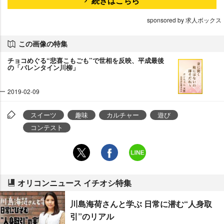
続きはこちら
sponsored by 求人ボックス
この画像の特集
チョコめぐる“悲喜こもごも”で世相を反映、平成最後
の「バレンタイン川柳」
2019-02-09
スイーツ
趣味
カルチャー
遊び
コンテスト
オリコンニュース イチオシ特集
川島海荷さんと学ぶ 日常に潜む“人身取
引”のリアル