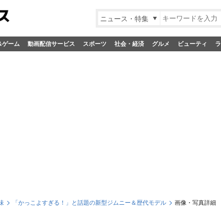
ニュース・特集
&ゲーム
動画配信サービス
スポーツ
社会・経済
グルメ
ビューティ
ラ
味
「かっこよすぎる！」と話題の新型ジムニー＆歴代モデル
画像・写真詳細