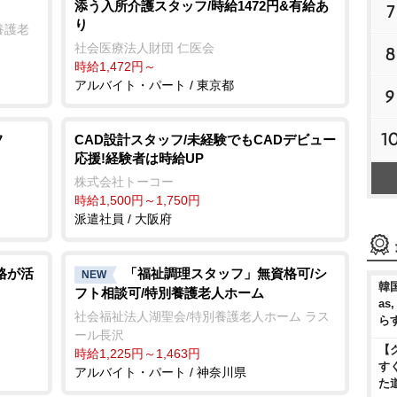
添う入所介護スタッフ/時給1472円&有給あ
7
り
養護老
社会医療法人財団 仁医会
8
時給1,472円～
アルバイト・パート / 東京都
9
1
フ
CAD設計スタッフ/未経験でもCADデビュー
応援!経験者は時給UP
株式会社トーコー
時給1,500円～1,750円
派遣社員 / 大阪府
格が活
「福祉調理スタッフ」無資格可/シ
NEW
韓国
フト相談可/特別養護老人ホーム
as
社会福祉法人湖聖会/特別養護老人ホーム ラス
ら
ール長沢
【
時給1,225円～1,463円
す
アルバイト・パート / 神奈川県
た