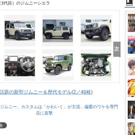
（3代目）のジムニーシエラ
題の新型ジムニー＆歴代モデル(2／46枚)
ジムニー、カスタムは「かわいく」が主流…偏愛のワケを専門
店に直撃
物