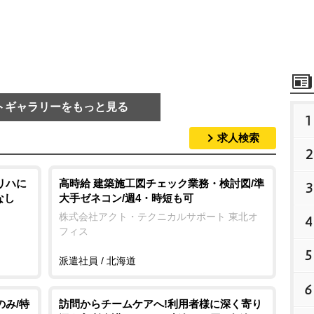
トギャラリーをもっと見る
1
求人検索
2
リハに
高時給 建築施工図チェック業務・検討図/準
3
なし
大手ゼネコン/週4・時短も可
株式会社アクト・テクニカルサポート 東北オ
4
フィス
5
派遣社員 / 北海道
6
のみ/特
訪問からチームケアへ!利用者様に深く寄り