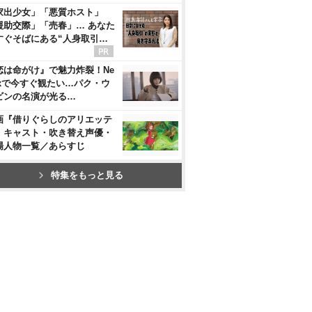
家出少女」「悪質ホスト」
援助交際」「売春」… あなた
すぐそばにある“人身取引…
恋は命がけ』で魅力炸裂！Ne
flixで今すぐ観たい…パク・ウ
ビンの名演が光る…
画『借りぐらしのアリエッテ
』キャスト・吹き替え声優・
場人物一覧／あらすじ
特集をもっと見る