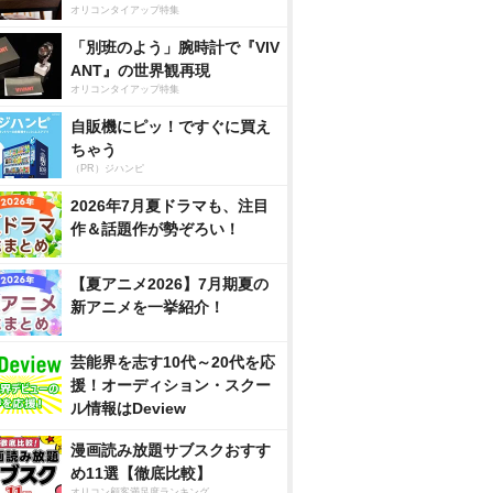
オリコンタイアップ特集
「別班のよう」腕時計で『VIV
ANT』の世界観再現
オリコンタイアップ特集
自販機にピッ！ですぐに買え
ちゃう
（PR）ジハンピ
2026年7月夏ドラマも、注目
作＆話題作が勢ぞろい！
【夏アニメ2026】7月期夏の
新アニメを一挙紹介！
芸能界を志す10代～20代を応
援！オーディション・スクー
ル情報はDeview
漫画読み放題サブスクおすす
め11選【徹底比較】
オリコン顧客満足度ランキング