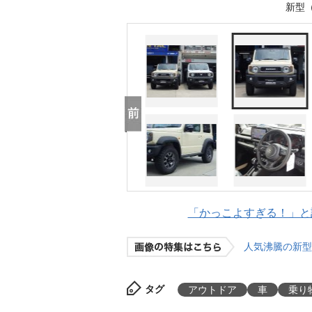
新型
「かっこよすぎる！」と話
人気沸騰の新型
タグ
アウトドア
車
乗り