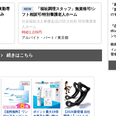
「
夜勤専
「福祉調理スタッフ」無資格可/シ
NEW
「
休み
フト相談可/特別養護老人ホーム
の
社会福祉法人奉優会/品川区立杜松 特別養護老
『
人ホーム
t
時給1,226円
ン
アルバイト・パート / 東京都
映
ィ
登
続きはこちら