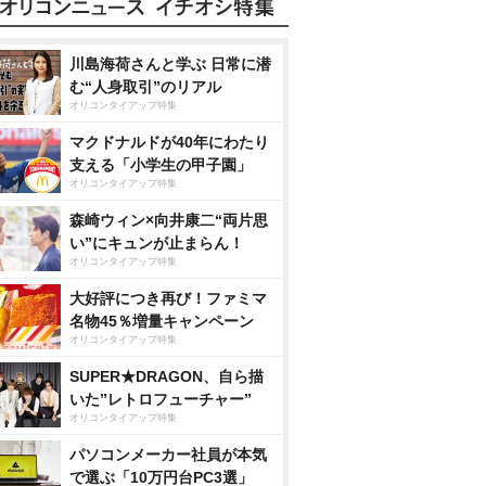
川島海荷さんと学ぶ 日常に潜
む“人身取引”のリアル
オリコンタイアップ特集
マクドナルドが40年にわたり
支える「小学生の甲子園」
オリコンタイアップ特集
森崎ウィン×向井康二“両片思
い”にキュンが止まらん！
オリコンタイアップ特集
大好評につき再び！ファミマ
名物45％増量キャンペーン
オリコンタイアップ特集
SUPER★DRAGON、自ら描
いた”レトロフューチャー”
オリコンタイアップ特集
パソコンメーカー社員が本気
で選ぶ「10万円台PC3選」