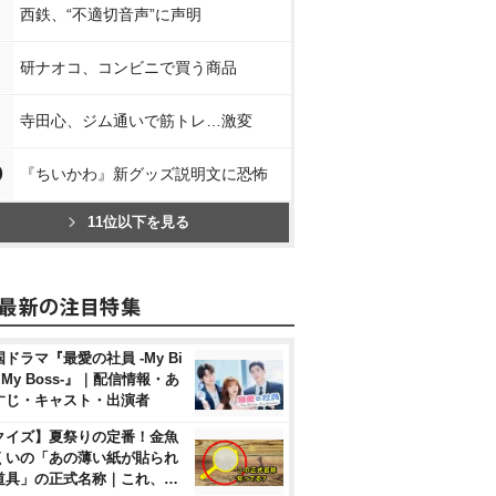
西鉄、“不適切音声”に声明
研ナオコ、コンビニで買う商品
寺田心、ジム通いで筋トレ…激変
0
『ちいかわ』新グッズ説明文に恐怖
11位以下を見る
ドラマ『最愛の社員 -My Bi
, My Boss-』｜配信情報・あ
すじ・キャスト・出演者
クイズ】夏祭りの定番！金魚
くいの「あの薄い紙が貼られ
道具」の正式名称｜これ、…