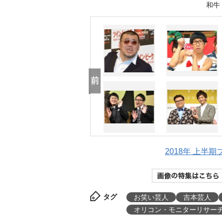
和牛 
2018年 上半
タグ
お笑い芸人
吉本芸人
オリコン・モニターリサー