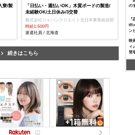
入寮/製
「日払い・週払いOK」木質ボードの製造/
の
未経験OK/土日休み/3交替
『
株式会社ジャパンクリエイト北日本事業統括部
t
時給1,500円
ン
派遣社員 / 北海道
映
ィ
登
続きはこちら