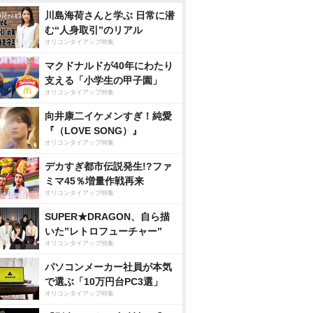
川島海荷さんと学ぶ 日常に潜
む“人身取引”のリアル
オリコンタイアップ特集
マクドナルドが40年にわたり
支える「小学生の甲子園」
オリコンタイアップ特集
向井康二イケメンすぎ！純愛
『（LOVE SONG）』
オリコンタイアップ特集
デカすぎ都市伝説発生!?ファ
ミマ45％増量作戦再来
オリコンタイアップ特集
SUPER★DRAGON、自ら描
いた”レトロフューチャー”
オリコンタイアップ特集
パソコンメーカー社員が本気
で選ぶ「10万円台PC3選」
オリコンタイアップ特集