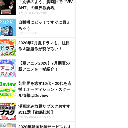
「別班のよう」腕時計で『VIV
ANT』の世界観再現
オリコンタイアップ特集
自販機にピッ！ですぐに買え
ちゃう
（PR）ジハンピ
2026年7月夏ドラマも、注目
作＆話題作が勢ぞろい！
【夏アニメ2026】7月期夏の
新アニメを一挙紹介！
芸能界を志す10代～20代を応
援！オーディション・スクー
ル情報はDeview
漫画読み放題サブスクおすす
め11選【徹底比較】
オリコン顧客満足度ランキング
2026年動画配信サービスおす