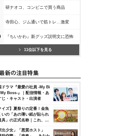
研ナオコ、コンビニで買う商品
寺田心、ジム通いで筋トレ…激変
0
『ちいかわ』新グッズ説明文に恐怖
11位以下を見る
ドラマ『最愛の社員 -My Bi
, My Boss-』｜配信情報・あ
すじ・キャスト・出演者
クイズ】夏祭りの定番！金魚
くいの「あの薄い紙が貼られ
道具」の正式名称｜これ、…
家出少女」「悪質ホスト」
援助交際」「売春」… あなた