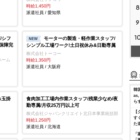
時給1,450円
8
派遣社員 / 愛知県
9
1
/シフ
モーターの製造・軽作業スタッフ/
NEW
会保障完
シンプル工場ワーク!土日祝休み&日勤専属
株式会社トーコー
ホーム
時給1,350円
派遣社員 / 大阪府
韓国
as
&玉掛
食肉加工工場内作業スタッフ/残業少なめ/夜
ら
勤専属/月収25万円以上可
【
株式会社ジャパンクリエイト北日本事業統括部
す
時給1,250円
た
派遣社員 / 北海道
「
「