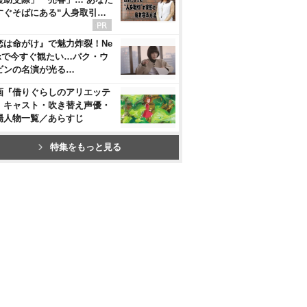
すぐそばにある“人身取引…
恋は命がけ』で魅力炸裂！Ne
flixで今すぐ観たい…パク・ウ
ビンの名演が光る…
画『借りぐらしのアリエッテ
』キャスト・吹き替え声優・
場人物一覧／あらすじ
特集をもっと見る