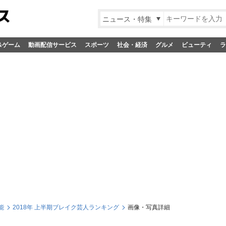
ニュース・特集
&ゲーム
動画配信サービス
スポーツ
社会・経済
グルメ
ビューティ
ラ
能
2018年 上半期ブレイク芸人ランキング
画像・写真詳細