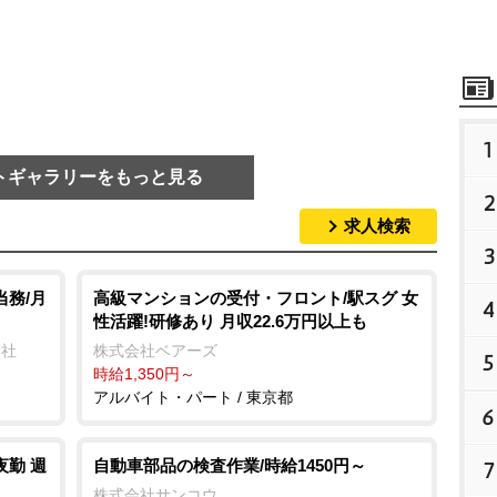
1
トギャラリーをもっと見る
2
求人検索
3
当務/月
高級マンションの受付・フロント/駅スグ 女
4
性活躍!研修あり 月収22.6万円以上も
会社
株式会社ベアーズ
5
時給1,350円～
アルバイト・パート / 東京都
6
夜勤 週
自動車部品の検査作業/時給1450円～
7
株式会社サンコウ