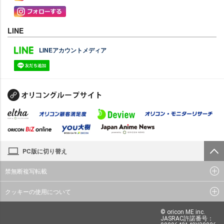
LINE
LINEアカウントメディア
PC版に切り替え
禁無断複写転載
クッキーの使用について
© oricon ME inc.
JASRAC許諾番号：