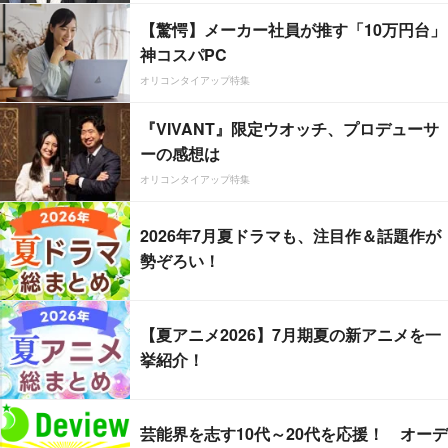
【驚愕】メーカー社員が推す「10万円台」
神コスパPC
オリコンタイアップ特集
『VIVANT』限定ウオッチ、プロデューサ
ーの感想は
オリコンタイアップ特集
2026年7月夏ドラマも、注目作＆話題作が
勢ぞろい！
【夏アニメ2026】7月期夏の新アニメを一
挙紹介！
芸能界を志す10代～20代を応援！ オーデ