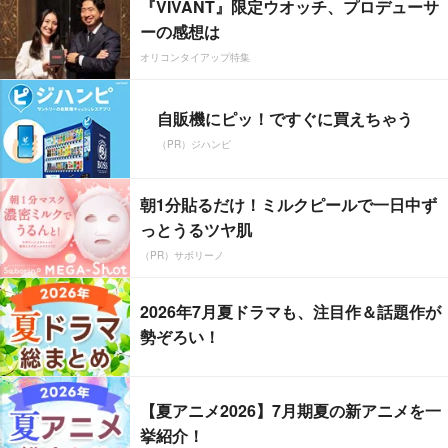
『VIVANT』限定ウオッチ、プロデューサ
ーの感想は
オリコンタイアップ特集
自販機にピッ！ですぐに買えちゃう
（PR）ジハンピ
朝1分貼るだけ！ミルクピールで一日中ず
っとうるツヤ肌
（PR）サボリーノ
2026年7月夏ドラマも、注目作＆話題作が
勢ぞろい！
【夏アニメ2026】7月期夏の新アニメを一
挙紹介！