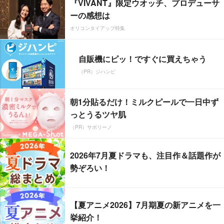
『VIVANT』限定ウオッチ、プロデューサ
ーの感想は
オリコンタイアップ特集
自販機にピッ！ですぐに買えちゃう
（PR）ジハンピ
朝1分貼るだけ！ミルクピールで一日中ず
っとうるツヤ肌
（PR）サボリーノ
2026年7月夏ドラマも、注目作＆話題作が
勢ぞろい！
【夏アニメ2026】7月期夏の新アニメを一
挙紹介！