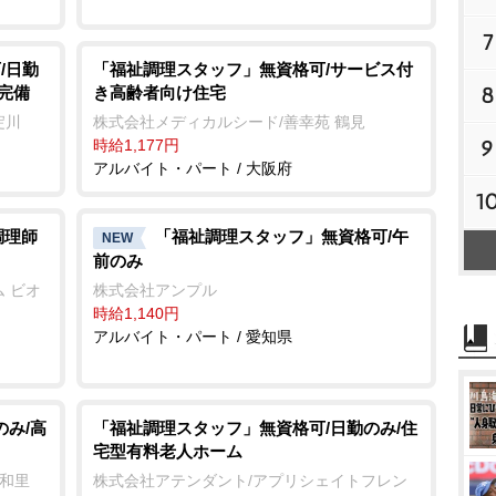
7
/日勤
「福祉調理スタッフ」無資格可/サービス付
8
完備
き高齢者向け住宅
淀川
株式会社メディカルシード/善幸苑 鶴見
9
時給1,177円
アルバイト・パート / 大阪府
1
調理師
「福祉調理スタッフ」無資格可/午
NEW
前のみ
 ビオ
株式会社アンプル
時給1,140円
アルバイト・パート / 愛知県
のみ/高
「福祉調理スタッフ」無資格可/日勤のみ/住
宅型有料老人ホーム
 和里
株式会社アテンダント/アプリシェイトフレン