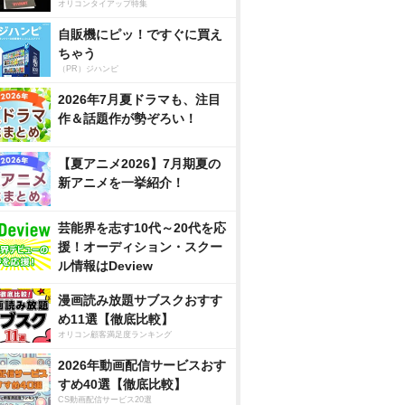
オリコンタイアップ特集
自販機にピッ！ですぐに買え
ちゃう
（PR）ジハンピ
2026年7月夏ドラマも、注目
作＆話題作が勢ぞろい！
【夏アニメ2026】7月期夏の
新アニメを一挙紹介！
芸能界を志す10代～20代を応
援！オーディション・スクー
ル情報はDeview
漫画読み放題サブスクおすす
め11選【徹底比較】
オリコン顧客満足度ランキング
2026年動画配信サービスおす
すめ40選【徹底比較】
CS動画配信サービス20選