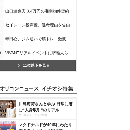
山口達也氏 3.4万円の湘南物件契約
セイレーン役声優、選考理由を告白
寺田心、ジム通いで筋トレ…激変
0
VIVANTリアルイベントに堺雅人ら
11位以下を見る
川島海荷さんと学ぶ 日常に潜
む“人身取引”のリアル
オリコンタイアップ特集
マクドナルドが40年にわたり