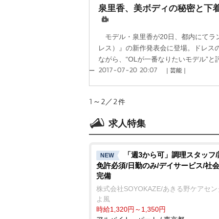
泉里香、美ボディの秘密と下
モデル・泉里香が20日、都内にてラン
レス）』の新作発表会に登場。ドレス
ながら、“OLが一番なりたいモデル”と評
2017-07-20 20:07
｜芸能｜
1～2／2
件
求人特集
「週3から可」調理スタッフ
NEW
免許必須/日勤のみ/デイサービス/社
完備
株式会社SOYOKAZE/あきる野ケアセ
よ風
時給1,320円～1,350円