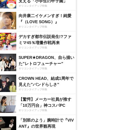
支える「小学生の甲子園」
オリコンタイアップ特集
向井康二イケメンすぎ！純愛
『（LOVE SONG）』
オリコンタイアップ特集
デカすぎ都市伝説発生!?ファ
ミマ45％増量作戦再来
オリコンタイアップ特集
SUPER★DRAGON、自ら描い
た”レトロフューチャー”
オリコンタイアップ特集
CROWN HEAD、結成1周年で
見えた”バンドらしさ”
オリコンタイアップ特集
【驚愕】メーカー社員が推す
「10万円台」神コスパPC
オリコンタイアップ特集
「別班のよう」腕時計で『VIV
ANT』の世界観再現