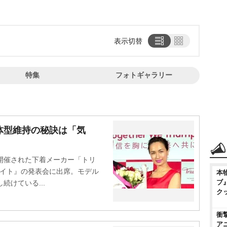
表示切替
特集
フォトギャラリー
体型維持の秘訣は「気
開催された下着メーカー「トリ
ライト』の発表会に出席。モデル
本
ブ
続けている...
ク
衝
ア