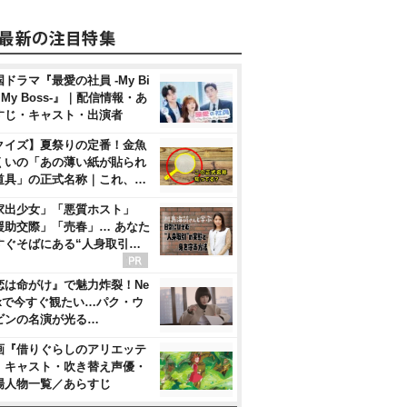
ドラマ『最愛の社員 -My Bi
, My Boss-』｜配信情報・あ
すじ・キャスト・出演者
クイズ】夏祭りの定番！金魚
くいの「あの薄い紙が貼られ
道具」の正式名称｜これ、…
家出少女」「悪質ホスト」
援助交際」「売春」… あなた
すぐそばにある“人身取引…
恋は命がけ』で魅力炸裂！Ne
flixで今すぐ観たい…パク・ウ
ビンの名演が光る…
画『借りぐらしのアリエッテ
』キャスト・吹き替え声優・
場人物一覧／あらすじ