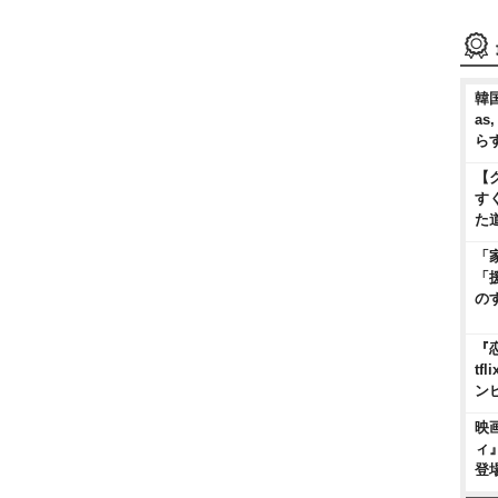
韓国
as
ら
【
す
た
「
「
の
『
t
ン
映
ィ
登