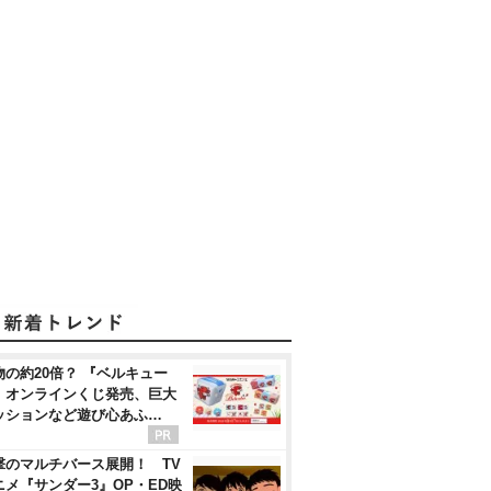
物の約20倍？ 『ベルキュー
』オンラインくじ発売、巨大
ッションなど遊び心あふ…
撃のマルチバース展開！ TV
ニメ『サンダー3』OP・ED映