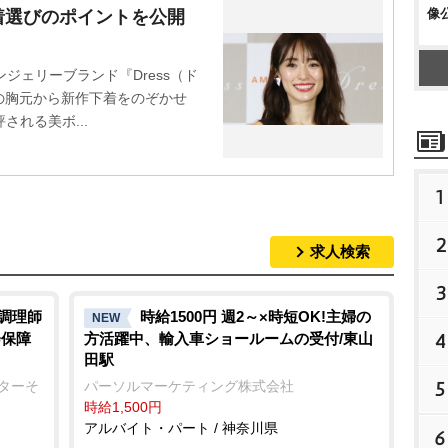
像
着選びのポイントを公開
ジェリーブランド『Dress（ド
の胸元から新作下着をのぞかせ
される美ボ...
1
2
求人検索
3
/調理師
時給1500円 週2～×時短OK!主婦の
NEW
4
会保障
方活躍中、輸入車ショールームの受付/東山
田駅
5
ンターそ
パーソルマーケティング株式会社
時給1,500円
アルバイト・パート / 神奈川県
6