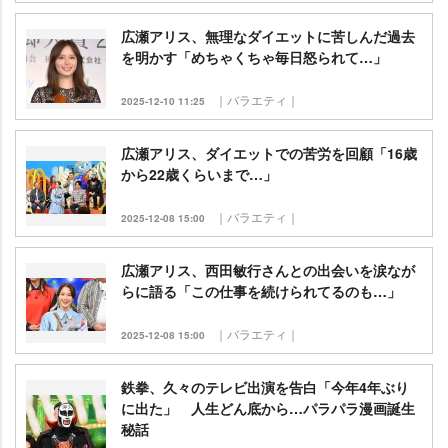
広瀬アリス、無理なダイエットに苦しんだ過去
を明かす「めちゃくちゃ毎日怒られて…」
｜バラエティ｜
2025-12-10 11:25
広瀬アリス、ダイエットでの苦労を回顧「16歳
から22歳くらいまで…」
｜バラエティ｜
2025-12-08 15:00
広瀬アリス、西田敏行さんとの出会いを涙なが
らに語る「この仕事を続けられてるのも…」
｜バラエティ｜
2025-12-08 15:00
鉄拳、久々のテレビ出演を告白「今年4年ぶり
に出た」 人生どん底から…パラパラ漫画誕生
秘話