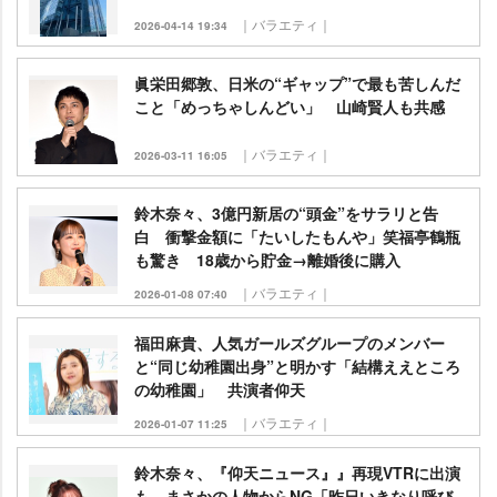
｜バラエティ｜
2026-04-14 19:34
眞栄田郷敦、日米の“ギャップ”で最も苦しんだ
こと「めっちゃしんどい」 山崎賢人も共感
｜バラエティ｜
2026-03-11 16:05
鈴木奈々、3億円新居の“頭金”をサラリと告
白 衝撃金額に「たいしたもんや」笑福亭鶴瓶
も驚き 18歳から貯金→離婚後に購入
｜バラエティ｜
2026-01-08 07:40
福田麻貴、人気ガールズグループのメンバー
と“同じ幼稚園出身”と明かす「結構ええところ
の幼稚園」 共演者仰天
｜バラエティ｜
2026-01-07 11:25
鈴木奈々、『仰天ニュース』』再現VTRに出演
も…まさかの人物からNG「昨日いきなり呼び