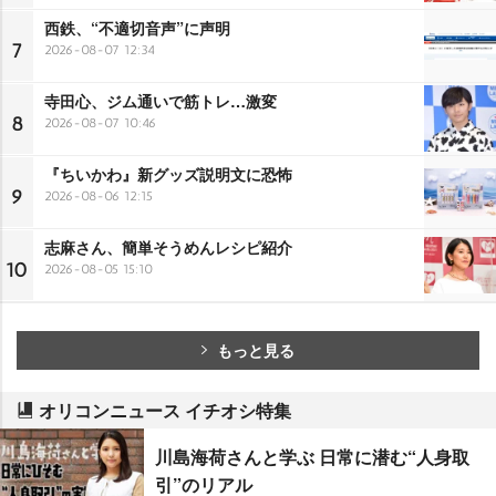
西鉄、“不適切音声”に声明
7
2026-08-07 12:34
寺田心、ジム通いで筋トレ…激変
8
2026-08-07 10:46
『ちいかわ』新グッズ説明文に恐怖
9
2026-08-06 12:15
志麻さん、簡単そうめんレシピ紹介
10
2026-08-05 15:10
もっと見る
オリコンニュース イチオシ特集
川島海荷さんと学ぶ 日常に潜む“人身取
引”のリアル