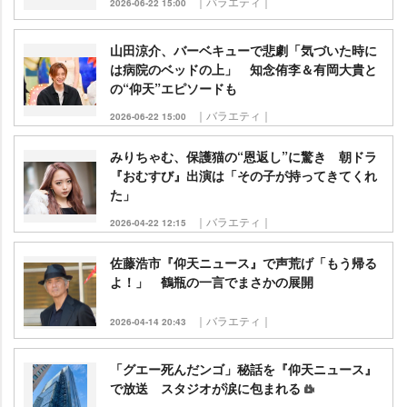
｜バラエティ｜
2026-06-22 15:00
山田涼介、バーベキューで悲劇「気づいた時に
は病院のベッドの上」 知念侑李＆有岡大貴と
の“仰天”エピソードも
｜バラエティ｜
2026-06-22 15:00
みりちゃむ、保護猫の“恩返し”に驚き 朝ドラ
『おむすび』出演は「その子が持ってきてくれ
た」
｜バラエティ｜
2026-04-22 12:15
佐藤浩市『仰天ニュース』で声荒げ「もう帰る
よ！」 鶴瓶の一言でまさかの展開
｜バラエティ｜
2026-04-14 20:43
「グエー死んだンゴ」秘話を『仰天ニュース』
で放送 スタジオが涙に包まれる