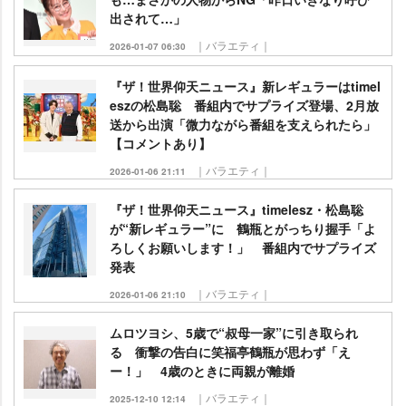
出されて…」
｜バラエティ｜
2026-01-07 06:30
『ザ！世界仰天ニュース』新レギュラーはtimel
eszの松島聡 番組内でサプライズ登場、2月放
送から出演「微力ながら番組を支えられたら」
【コメントあり】
｜バラエティ｜
2026-01-06 21:11
『ザ！世界仰天ニュース』timelesz・松島聡
が“新レギュラー”に 鶴瓶とがっちり握手「よ
ろしくお願いします！」 番組内でサプライズ
発表
｜バラエティ｜
2026-01-06 21:10
ムロツヨシ、5歳で“叔母一家”に引き取られ
る 衝撃の告白に笑福亭鶴瓶が思わず「え
ー！」 4歳のときに両親が離婚
｜バラエティ｜
2025-12-10 12:14