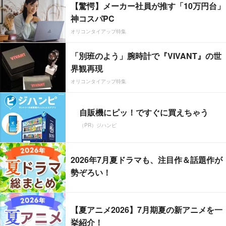
【驚愕】メーカー社員が推す「10万円台」
神コスパPC
オリコンタイアップ特集
「別班のよう」腕時計で『VIVANT』の世
界観再現
オリコンタイアップ特集
自販機にピッ！ですぐに買えちゃう
（PR）ジハンピ
2026年7月夏ドラマも、注目作＆話題作が
勢ぞろい！
【夏アニメ2026】7月期夏の新アニメを一
挙紹介！