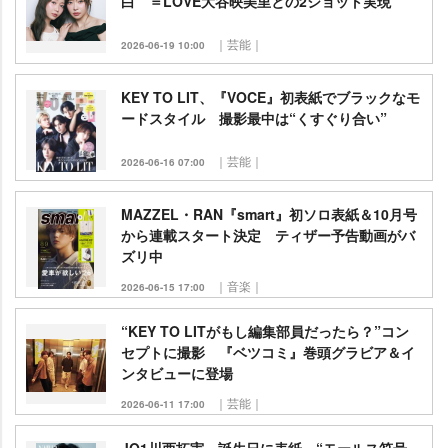
白 ＝LOVE大谷映美里との2ショット実現
｜芸能｜
2026-06-19 10:00
KEY TO LIT、『VOCE』初表紙でブラックなモ
ードスタイル 撮影最中は“くすぐり合い”
｜芸能｜
2026-06-16 07:00
MAZZEL・RAN『smart』初ソロ表紙＆10月号
から連載スタート決定 ティザー予告動画がバ
ズリ中
｜音楽｜
2026-06-15 17:00
“KEY TO LITがもし編集部員だったら？”コン
セプトに撮影 『ベツコミ』巻頭グラビア＆イ
ンタビューに登場
｜芸能｜
2026-06-11 17:00