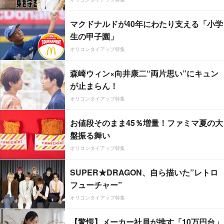
マクドナルドが40年にわたり支える「小学
生の甲子園」
オリコンタイアップ特集
森崎ウィン×向井康二“両片思い”にキュン
が止まらん！
オリコンタイアップ特集
お値段そのまま45％増量！ファミマ夏の大
盤振る舞い
オリコンタイアップ特集
SUPER★DRAGON、自ら描いた”レトロ
フューチャー”
オリコンタイアップ特集
【驚愕】メーカー社員が推す「10万円台」