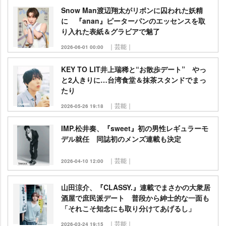
Snow Man渡辺翔太がリボンに囚われた妖精
に 『anan』ピーターパンのエッセンスを取
り入れた表紙＆グラビアで魅了
｜芸能｜
2026-06-01 00:00
KEY TO LIT井上瑞稀と“お散歩デート” やっ
と2人きりに…台湾食堂＆抹茶スタンドでまっ
たり
｜芸能｜
2026-05-26 19:18
IMP.松井奏、『sweet』初の男性レギュラーモ
デル就任 同誌初のメンズ連載も決定
｜芸能｜
2026-04-10 12:00
山田涼介、『CLASSY.』連載でまさかの大衆居
酒屋で庶民派デート 普段から紳士的な一面も
「それこそ知念にも取り分けてあげるし」
｜芸能｜
2026-03-24 19:15