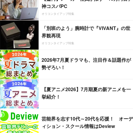
神コスパPC
オリコンタイアップ特集
「別班のよう」腕時計で『VIVANT』の世
界観再現
オリコンタイアップ特集
2026年7月夏ドラマも、注目作＆話題作が
勢ぞろい！
【夏アニメ2026】7月期夏の新アニメを一
挙紹介！
芸能界を志す10代～20代を応援！ オーデ
ィション・スクール情報はDeview