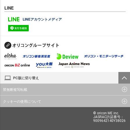
LINE
LINEアカウントメディア
PC版に切り替え
禁無断複写転載
クッキーの使用について
© oricon ME inc.
JASRAC許諾番号：
9009642140Y38026