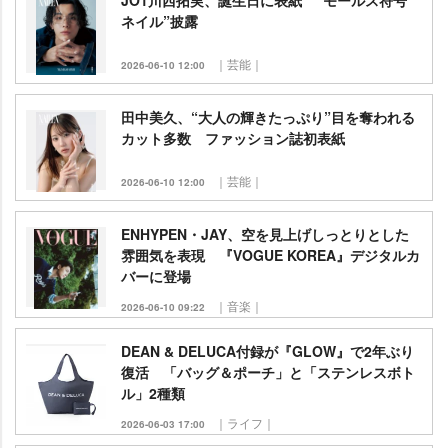
JO1川西拓実、誕生日に表紙 “モールス符号
ネイル”披露
｜芸能｜
2026-06-10 12:00
田中美久、“大人の輝きたっぷり”目を奪われる
カット多数 ファッション誌初表紙
｜芸能｜
2026-06-10 12:00
ENHYPEN・JAY、空を見上げしっとりとした
雰囲気を表現 『VOGUE KOREA』デジタルカ
バーに登場
｜音楽｜
2026-06-10 09:22
DEAN & DELUCA付録が『GLOW』で2年ぶり
復活 「バッグ＆ポーチ」と「ステンレスボト
ル」2種類
｜ライフ｜
2026-06-03 17:00