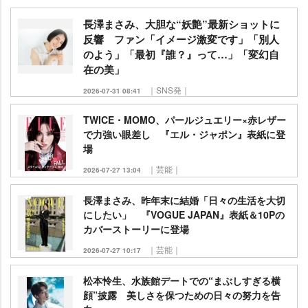
長澤まさみ、大胆な“妖艶”最新ショットに
反響 ファン「イメージ激変です」「別人
のよう」「最初『誰？』って…」「変幻自
在の美」
｜SNS発｜
2026-07-31 08:41
TWICE・MOMO、パールジュエリー×赤レザー
で力強い眼差し 『エル・ジャポン』表紙に登
場
｜芸能｜
2026-07-27 13:04
長澤まさみ、昨年末に結婚「日々の生活を大切
にしたい」 『VOGUE JAPAN』表紙＆10Pの
カバーストーリーに登場
｜芸能｜
2026-07-27 10:17
松本怜生、水族館デートでの“まぶしすぎる横
顔”披露 美しさを保つための日々の努力を告