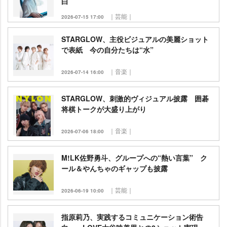
白
｜芸能｜
2026-07-15 17:00
STARGLOW、主役ビジュアルの美麗ショット
で表紙 今の自分たちは“水”
｜音楽｜
2026-07-14 16:00
STARGLOW、刺激的ヴィジュアル披露 囲碁
将棋トークが大盛り上がり
｜音楽｜
2026-07-06 18:00
M!LK佐野勇斗、グループへの“熱い言葉” ク
ール＆やんちゃのギャップも披露
｜芸能｜
2026-06-19 10:00
指原莉乃、実践するコミュニケーション術告