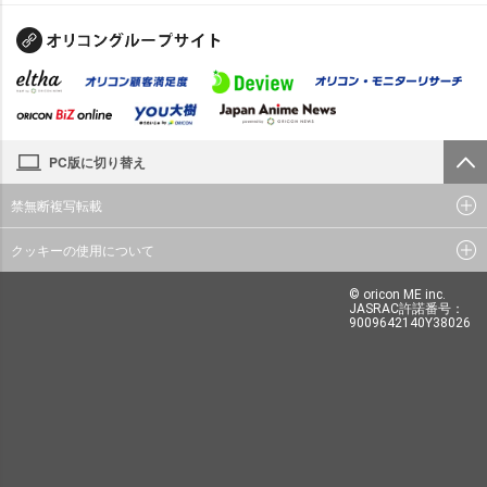
PC版に切り替え
禁無断複写転載
クッキーの使用について
© oricon ME inc.
JASRAC許諾番号：
9009642140Y38026