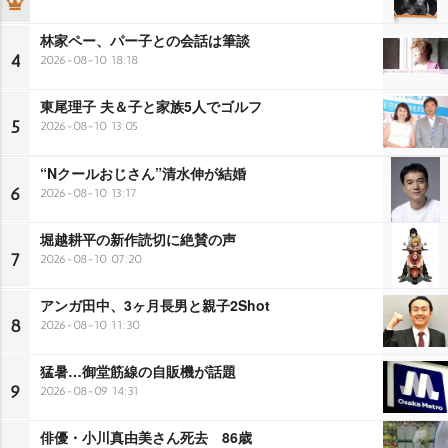
林家ペー、パー子との会話は筆談
4
2026-08-10 18:18
東尾理子 夫＆子と家族5人でゴルフ
5
2026-08-10 13:05
“Nクールおじさん”清水伸が結婚
6
2026-08-10 13:17
堀越耕平の新作読切に絶賛の声
7
2026-08-10 07:20
アンガ田中、3ヶ月長男と親子2Shot
8
2026-08-10 11:30
猛暑…御堂筋線の自販機が話題
9
2026-08-09 14:31
俳優・小川真由美さん死去 86歳