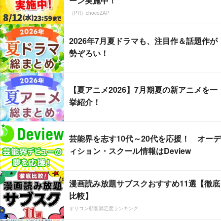
ーン実施中！
（PR）chocoZAP
2026年7月夏ドラマも、注目作＆話題作が
勢ぞろい！
【夏アニメ2026】7月期夏の新アニメを一
挙紹介！
芸能界を志す10代～20代を応援！ オーデ
ィション・スクール情報はDeview
漫画読み放題サブスクおすすめ11選【徹底
比較】
オリコン顧客満足度ランキング