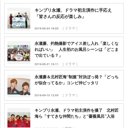
キンプリ永瀬、ドラマ初主演作に手応え
「皆さんの反応が楽しみ」
｜ドラマ｜
2019-09-24 19:00
永瀬廉、灼熱撮影でアイス差し入れ「楽しくな
ればいい」 人生初のお風呂シーンは「どこま
で出ている？」
｜ドラマ｜
2019-09-21 16:11
永瀬廉＆北村匠海“制服”対決ぼっ発？「どっち
が似合ってるか」コンビ仲ピッタリ
｜ドラマ｜
2019-09-10 12:05
キンプリ永瀬、ドラマ初主演作を撮了 北村匠
海ら「すてきな仲間たち」と“薔薇風呂”入浴