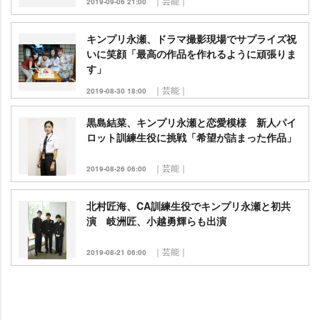
｜芸能｜
2019-09-06 21:00
キンプリ永瀬、ドラマ撮影現場でサプライズ祝
いに笑顔「最高の作品を作れるように頑張りま
す」
｜芸能｜
2019-08-30 18:00
黒島結菜、キンプリ永瀬と恋愛模様 新人パイ
ロット訓練生役に挑戦「希望が詰まった作品」
｜芸能｜
2019-08-26 06:00
北村匠海、CA訓練生役でキンプリ永瀬と初共
演 岐洲匠、小越勇輝らも出演
｜芸能｜
2019-08-21 06:00