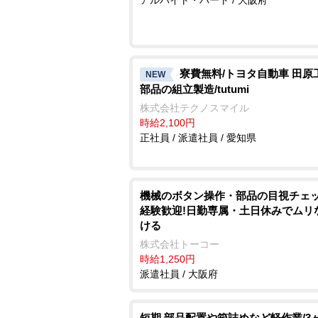
アルバイト・パート / 大阪府
寮費無料/トヨタ自動車 田原
NEW
部品の組立製造/tutumi
株式会社テクノスマイル
時給2,100円
正社員 / 派遣社員 / 愛知県
機械のボタン操作・部品の目視チェッ
経験歓迎!日勤専属・土日休みでムリ
ける
株式会社トーコー
時給1,250円
派遣社員 / 大阪府
短期 部品配置や箱詰めなど軽作業/3