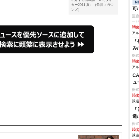
N
カー2011 夏』（角川マガジ
可
ンズ）
医療
ー
時給
アル
「
み
株式
時給
アル
C
ュ
株
時給
派遣
「
造
株
時給
派遣