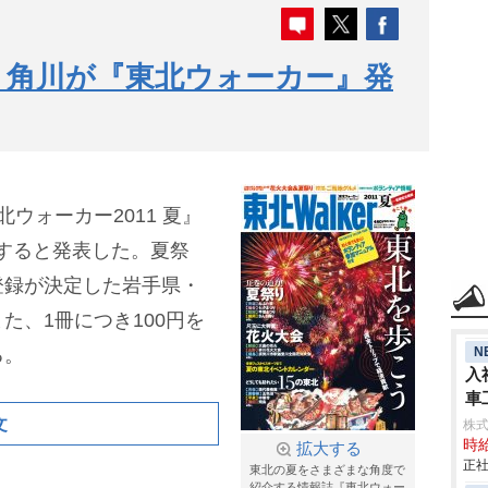
 角川が『東北ウォーカー』発
ウォーカー2011 夏』
発売すると発表した。夏祭
登録が決定した岩手県・
た、1冊につき100円を
N
る。
入
車
aic
文
株
時給
拡大する
正社
東北の夏をさまざまな角度で
紹介する情報誌『東北ウォー