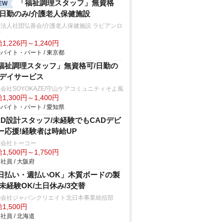
「福祉調理スタッフ」無資格
EW
/日勤のみ/介護老人保健施設
法人社団弘善会/介護老人保健施設 ラビアンロ
ゼ
1,226円～1,240円
バイト・パート / 東京都
福祉調理スタッフ」無資格可/日勤の
/デイサービス
会社SOYOKAZE/守山ケアコミュニティそよ風
1,300円～1,400円
バイト・パート / 愛知県
AD設計スタッフ/未経験でもCADデビ
ー応援!経験者は時給UP
式会社トーコー
1,500円～1,750円
社員 / 大阪府
日払い・週払いOK」木質ボードの製
/未経験OK/土日休み/3交替
式会社ジャパンクリエイト北日本事業統括部
1,500円
社員 / 北海道