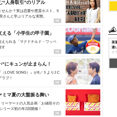
む“人身取引”のリアル
ませんか？実は恋愛や悪質ホスト、S
海荷さんと学ぶリアルな実態。
支える「小学生の甲子園」
与えられる「マクドナルド・ワッペ
茶
指す
違
オ
い”にキュンが止まらん！
OVE SONG）』が8／５よりJ:C
アラブ！
ァミマ夏の大盤振る舞い
ミリーマートの人気企画「お値段その
、シリーズ初の年2回開催！