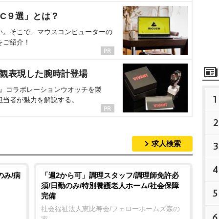
C９選」とは？
い。そこで、マウスコンピューターの
をご紹介！
界観表現した腕時計登場
NT』コラボレーションウオッチを製
1
担当者が魅力を解説する。
2
求人検索
3
4
のみ/病
「週2から可」調理スタッフ/調理師免許必
須/日勤のみ/特別養護老人ホーム/社会保障
5
完備
社会福祉法人恵比寿会/フェローホームズ森の
6