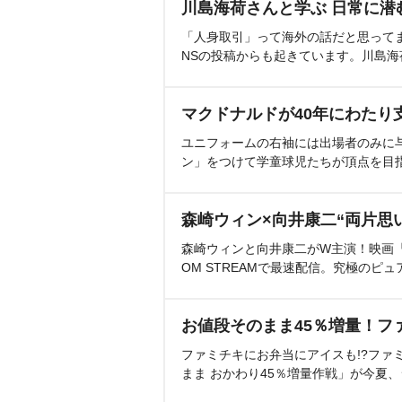
川島海荷さんと学ぶ 日常に潜
「人身取引」って海外の話だと思って
NSの投稿からも起きています。川島
マクドナルドが40年にわたり
ユニフォームの右袖には出場者のみに
ン」をつけて学童球児たちが頂点を目
森崎ウィン×向井康二“両片思
森崎ウィンと向井康二がW主演！映画『（L
OM STREAMで最速配信。究極のピュ
お値段そのまま45％増量！フ
ファミチキにお弁当にアイスも!?ファ
まま おかわり45％増量作戦」が今夏