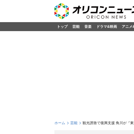
トップ
芸能
音楽
ドラマ&映画
アニメ
ホーム
芸能
観光誘致で復興支援 角川が『