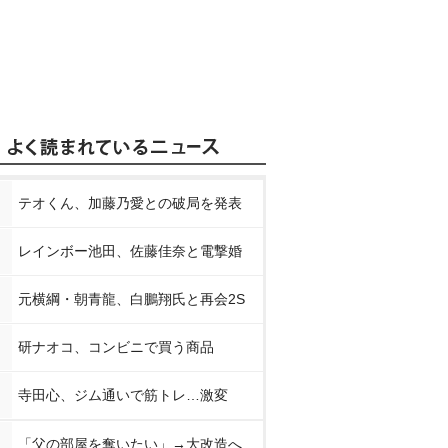
テオくん、加藤乃愛との破局を発表
レインボー池田、佐藤佳奈と電撃婚
元横綱・朝青龍、白鵬翔氏と再会2S
研ナオコ、コンビニで買う商品
寺田心、ジム通いで筋トレ…激変
「父の部屋を奪いたい」→大改造へ