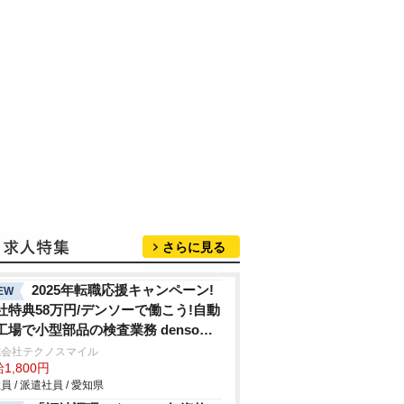
さらに見る
2025年転職応援キャンペーン!
EW
社特典58万円/デンソーで働こう!自動
工場で小型部品の検査業務 denso
hi
式会社テクノスマイル
1,800円
員 / 派遣社員 / 愛知県