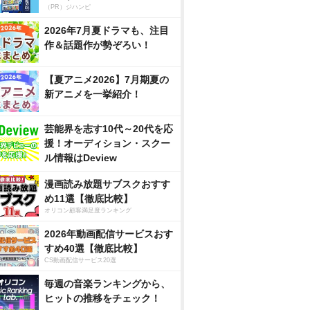
（PR）ジハンピ
2026年7月夏ドラマも、注目
作＆話題作が勢ぞろい！
【夏アニメ2026】7月期夏の
新アニメを一挙紹介！
芸能界を志す10代～20代を応
援！オーディション・スクー
ル情報はDeview
漫画読み放題サブスクおすす
め11選【徹底比較】
オリコン顧客満足度ランキング
2026年動画配信サービスおす
すめ40選【徹底比較】
CS動画配信サービス20選
毎週の音楽ランキングから、
ヒットの推移をチェック！