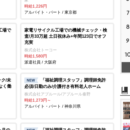
家
時給1,226円
7
アルバイト・パート / 東京都
8
工場で
家電リサイクル工場での機械チェック・検
査/月33万超 土日祝休み+年間123日でオフ
9
充実
株式会社トーコー
1
時給1,580円
派遣社員 / 大阪府
ク/未
「福祉調理スタッフ」調理師免許
NEW
なく働
必須/日勤のみ/介護付き有料老人ホーム
株式会社アプルール/アプルール秦野
時給1,273円～
アルバイト・パート / 神奈川県
ヶ月の
「福祉調理スタッフ」調理師免許