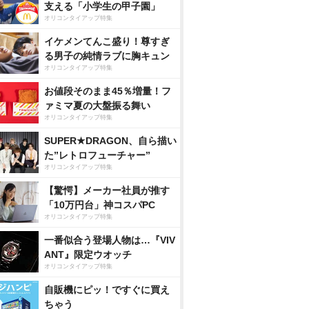
支える「小学生の甲子園」
オリコンタイアップ特集
イケメンてんこ盛り！尊すぎ
る男子の純情ラブに胸キュン
オリコンタイアップ特集
お値段そのまま45％増量！フ
ァミマ夏の大盤振る舞い
オリコンタイアップ特集
SUPER★DRAGON、自ら描い
た”レトロフューチャー”
オリコンタイアップ特集
【驚愕】メーカー社員が推す
「10万円台」神コスパPC
オリコンタイアップ特集
一番似合う登場人物は…『VIV
ANT』限定ウオッチ
オリコンタイアップ特集
自販機にピッ！ですぐに買え
ちゃう