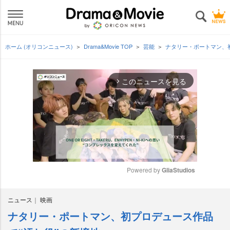
ホーム (オリコンニュース)
Drama&Movie TOP
芸能
ナタリー・ポートマン、
このニュースを見る
arrow_forward_ios
Powered by 
GliaStudios
M
ニュース
映画
u
t
ナタリー・ポートマン、初プロデュース作品
e