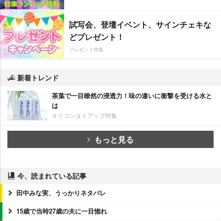
試写会、登壇イベント、サインチェキな
どプレゼント！
プレゼント特集
新着トレンド
茶葉で一目瞭然の浸透力！味の違いに衝撃を受ける水と
は
オリコンタイアップ特集
もっと見る
今、読まれている記事
田中みな実、うっかりネタバレ
15歳で当時27歳の夫に一目惚れ