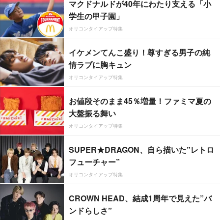
マクドナルドが40年にわたり支える「小
学生の甲子園」
オリコンタイアップ特集
イケメンてんこ盛り！尊すぎる男子の純
情ラブに胸キュン
オリコンタイアップ特集
お値段そのまま45％増量！ファミマ夏の
大盤振る舞い
オリコンタイアップ特集
SUPER★DRAGON、自ら描いた”レトロ
フューチャー”
オリコンタイアップ特集
CROWN HEAD、結成1周年で見えた”バ
ンドらしさ”