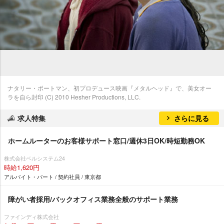
ナタリー・ポートマン、初プロデュース映画『メタルヘッド』で、美女オー
ラを自ら封印 (C) 2010 Hesher Productions, LLC.
求人特集
さらに見る
ホームルーターのお客様サポート窓口/週休3日OK/時短勤務OK
株式会社ベルシステム24
時給1,620円
アルバイト・パート / 契約社員 / 東京都
障がい者採用/バックオフィス業務全般のサポート業務
ファインディ株式会社