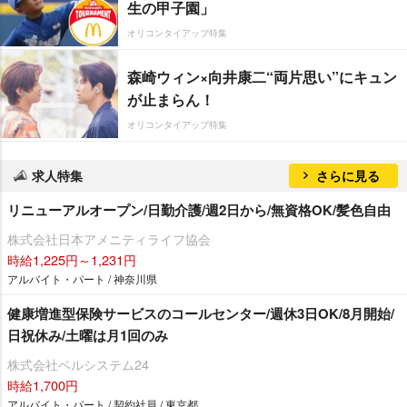
生の甲子園」
オリコンタイアップ特集
森崎ウィン×向井康二“両片思い”にキュン
が止まらん！
オリコンタイアップ特集
求人特集
さらに見る
リニューアルオープン/日勤介護/週2日から/無資格OK/髪色自由
株式会社日本アメニティライフ協会
時給1,225円～1,231円
アルバイト・パート / 神奈川県
健康増進型保険サービスのコールセンター/週休3日OK/8月開始/
日祝休み/土曜は月1回のみ
株式会社ベルシステム24
時給1,700円
アルバイト・パート / 契約社員 / 東京都