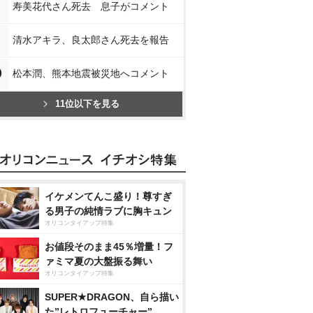
寿美花代さん死去 息子がコメント
清水アキラ、良太郎さん死去を報告
0
松本潤、熊本地震被災地へコメント
11位以下を見る
イケメンてんこ盛り！尊すぎ
る男子の純情ラブに胸キュン
オリコンタイアップ特集
お値段そのまま45％増量！フ
ァミマ夏の大盤振る舞い
オリコンタイアップ特集
SUPER★DRAGON、自ら描い
た”レトロフューチャー”