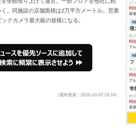
を全館借り上げて運営。一部フロアを他社に転
UT
時給
いく。同施設の店舗面積は2万平方メートル。営業
派遣
ビックカメラ最大級の規模になる。
N
理
株式
時給
アル
N
フ
富
時給
アル
学
（最終更新：2025-10-02 16:24）
株式
時給
派遣