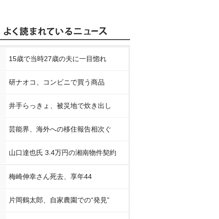
15歳で当時27歳の夫に一目惚れ
研ナオコ、コンビニで買う商品
井手らっきょ、被災地で炊き出し
芸能界、海外への移住報告相次ぐ
山口達也氏 3.4万円の湘南物件契約
梅崎伸幸さん死去、享年44
片岡鶴太郎、自家農園での“発見”