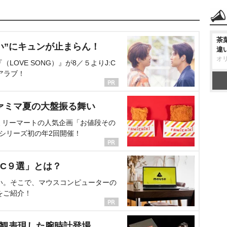
茶
い”にキュンが止まらん！
違
オ
OVE SONG）』が8／５よりJ:C
アラブ！
ァミマ夏の大盤振る舞い
ミリーマートの人気企画「お値段その
、シリーズ初の年2回開催！
C９選」とは？
い。そこで、マウスコンピューターの
をご紹介！
界観表現した腕時計登場