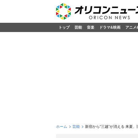
トップ
芸能
音楽
ドラマ&映画
アニメ
ホーム
芸能
新宿から“三越”が消える 来夏