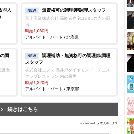
/即入
無資格可の調理師/調理スタッフ
NEW
造
富士産業株式会社 高齢者住宅ほのぼの内の厨
房
時給1,080円
アルバイト・パート / 北海道
の調
調理補助・無資格可の調理師/調理
NEW
スタッフ
養護老
株式会社ニフス 高井戸ダイヤモンド・テニス
クラブレストラン 内の厨房
時給1,320円
アルバイト・パート / 東京都
続きはこちら
sponsored by 求人ボックス