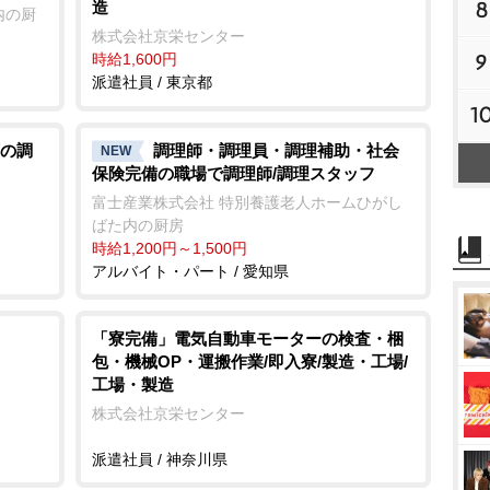
8
造
内の厨
株式会社京栄センター
9
時給1,600円
派遣社員 / 東京都
1
の調
調理師・調理員・調理補助・社会
NEW
保険完備の職場で調理師/調理スタッフ
富士産業株式会社 特別養護老人ホームひがし
ばた内の厨房
時給1,200円～1,500円
アルバイト・パート / 愛知県
「寮完備」電気自動車モーターの検査・梱
包・機械OP・運搬作業/即入寮/製造・工場/
工場・製造
株式会社京栄センター
派遣社員 / 神奈川県