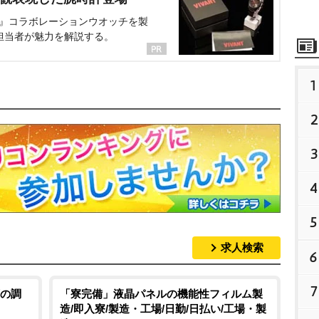
NT』コラボレーションウオッチを製
担当者が魅力を解説する。
1
2
3
4
5
求人検索
6
7
の調
「寮完備」液晶パネルの機能性フィルム製
造/即入寮/製造・工場/日勤/日払い/工場・製