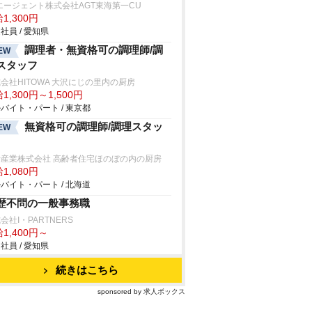
エージェント株式会社AGT東海第一CU
1,300円
社員 / 愛知県
調理者・無資格可の調理師/調
EW
スタッフ
会社HITOWA 大沢にじの里内の厨房
1,300円～1,500円
バイト・パート / 東京都
無資格可の調理師/調理スタッ
EW
士産業株式会社 高齢者住宅ほのぼの内の厨房
1,080円
バイト・パート / 北海道
歴不問の一般事務職
会社I・PARTNERS
1,400円～
社員 / 愛知県
続きはこちら
sponsored by 求人ボックス