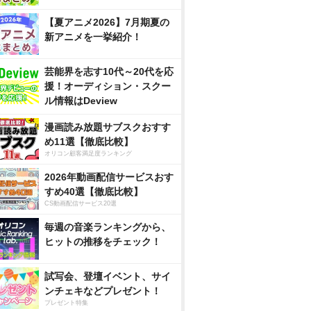
【夏アニメ2026】7月期夏の
新アニメを一挙紹介！
芸能界を志す10代～20代を応
援！オーディション・スクー
ル情報はDeview
漫画読み放題サブスクおすす
め11選【徹底比較】
オリコン顧客満足度ランキング
2026年動画配信サービスおす
すめ40選【徹底比較】
CS動画配信サービス20選
毎週の音楽ランキングから、
ヒットの推移をチェック！
試写会、登壇イベント、サイ
ンチェキなどプレゼント！
プレゼント特集