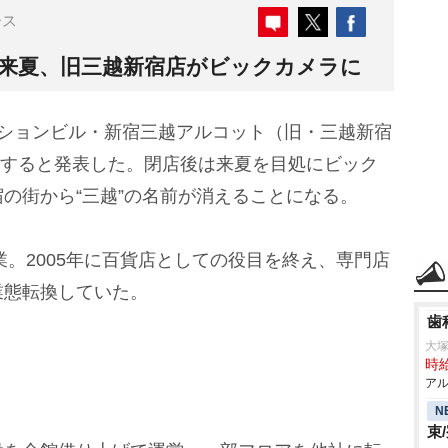
ース
 来夏、旧三越新宿店がビックカメラに
ッションビル・新宿三越アルコット（旧・三越新宿
終了すると発表した。閉店後は来夏を目処にビック
の街から“三越”の名前が消えることになる。
業。2005年に百貨店としての役目を終え、専門店
業態転換していた。
歯
大
時給
アル
N
束