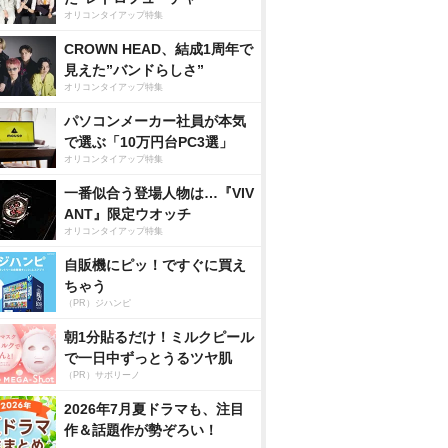
オリコンタイアップ特集
CROWN HEAD、結成1周年で
見えた”バンドらしさ”
オリコンタイアップ特集
パソコンメーカー社員が本気
で選ぶ「10万円台PC3選」
オリコンタイアップ特集
一番似合う登場人物は…『VIV
ANT』限定ウオッチ
オリコンタイアップ特集
自販機にピッ！ですぐに買え
ちゃう
（PR）ジハンピ
朝1分貼るだけ！ミルクピール
で一日中ずっとうるツヤ肌
（PR）サボリーノ
2026年7月夏ドラマも、注目
作＆話題作が勢ぞろい！