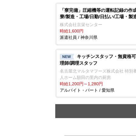
「寮完備」圧縮機等の運転記録の作成
寮/製造・工場/日勤/日払い/工場・製
株式会社京栄センター
時給1,600円
派遣社員 / 神奈川県
キッチンスタッフ・無資格可
NEW
理師/調理スタッフ
名古屋北マルタマフーズ株式会社 特別
人ホーム額田の里内の厨房
時給1,200円～1,280円
アルバイト・パート / 愛知県