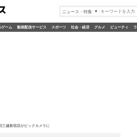
ニュース・特集
&ゲーム
動画配信サービス
スポーツ
社会・経済
グルメ
ビューティ
ラ
、旧三越新宿店がビックカメラに