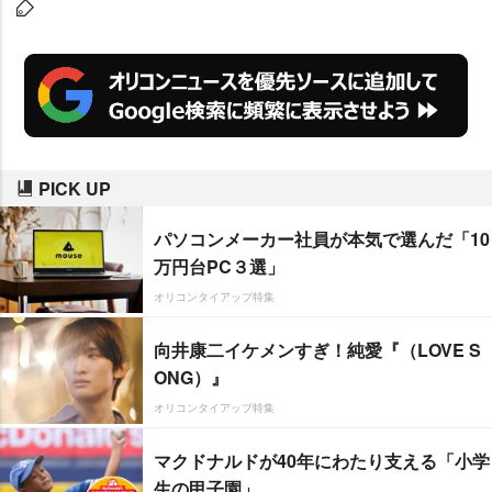
ある編集者たちを感服させたイン
パクト、コンテンツ力の高さが評
価された。そのほか世間に“おしゃ
P”を浸透させた『JJ』(光文社)に
は「TREND MAKE MAGAZINE
賞」、昨年創刊した雑誌のなかで
PICK UP
最も世の中を賑わせた「雑誌新人
賞」は40代の女性をターゲットに
パソコンメーカー社員が本気で選んだ「10
したファッション誌『GLOW』(宝
万円台PC３選」
島社)が選ばれた。
オリコンタイアップ特集
向井康二イケメンすぎ！純愛『（LOVE S
ONG）』
オリコンタイアップ特集
マクドナルドが40年にわたり支える「小学
生の甲子園」