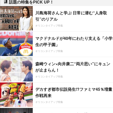
話題の特集をPICK UP！
川島海荷さんと学ぶ 日常に潜む“人身取
引”のリアル
オリコンタイアップ特集
マクドナルドが40年にわたり支える「小学
生の甲子園」
オリコンタイアップ特集
森崎ウィン×向井康二“両片思い”にキュン
が止まらん！
オリコンタイアップ特集
デカすぎ都市伝説発生!?ファミマ45％増量
作戦再来
オリコンタイアップ特集