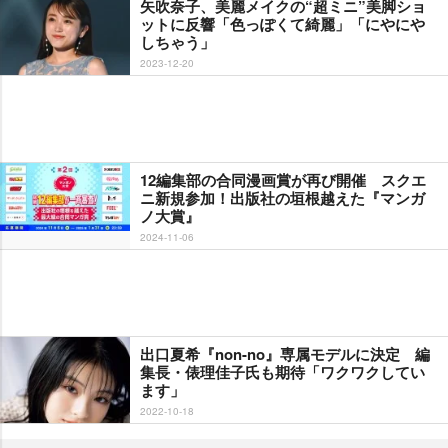
矢吹奈子、美麗メイクの“超ミニ”美脚ショ
ットに反響「色っぽくて綺麗」「にやに
しちゃう」
2023-12-20
12編集部の合同漫画賞が再び開催 スクエ
ニ新規参加！出版社の垣根越えた『マンガ
ノ大賞』
2024-11-06
出口夏希『non-no』専属モデルに決定 編
集長・俵理佳子氏も期待「ワクワクしてい
ます」
2022-10-18