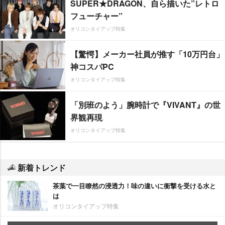
SUPER★DRAGON、自ら描いた”レトロ
フューチャー”
オリコンタイアップ特集
【驚愕】メーカー社員が推す「10万円台」
神コスパPC
オリコンタイアップ特集
「別班のよう」腕時計で『VIVANT』の世
界観再現
オリコンタイアップ特集
新着トレンド
茶葉で一目瞭然の浸透力！味の違いに衝撃を受ける水と
は
オリコンタイアップ特集