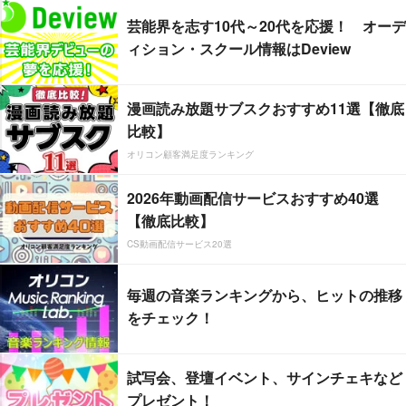
芸能界を志す10代～20代を応援！ オーデ
ィション・スクール情報はDeview
漫画読み放題サブスクおすすめ11選【徹底
比較】
オリコン顧客満足度ランキング
2026年動画配信サービスおすすめ40選
【徹底比較】
CS動画配信サービス20選
毎週の音楽ランキングから、ヒットの推移
をチェック！
試写会、登壇イベント、サインチェキなど
プレゼント！