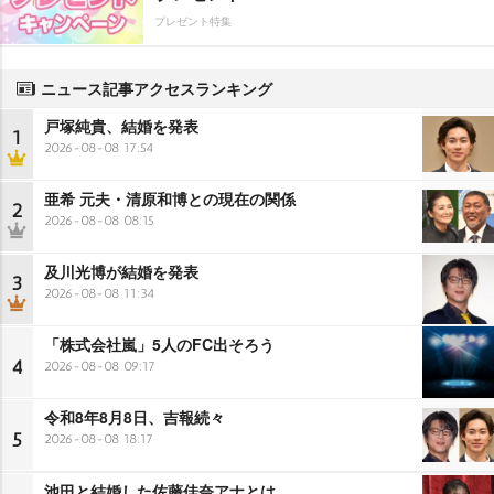
プレゼント特集
ニュース記事アクセスランキング
戸塚純貴、結婚を発表
1
2026-08-08 17:54
亜希 元夫・清原和博との現在の関係
2
2026-08-08 08:15
及川光博が結婚を発表
3
2026-08-08 11:34
「株式会社嵐」5人のFC出そろう
4
2026-08-08 09:17
令和8年8月8日、吉報続々
5
2026-08-08 18:17
池田と結婚した佐藤佳奈アナとは…