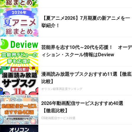
【夏アニメ2026】7月期夏の新アニメを一
挙紹介！
芸能界を志す10代～20代を応援！ オーデ
ィション・スクール情報はDeview
漫画読み放題サブスクおすすめ11選【徹底
比較】
オリコン顧客満足度ランキング
2026年動画配信サービスおすすめ40選
【徹底比較】
CS動画配信サービス20選