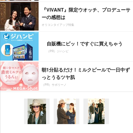
『VIVANT』限定ウオッチ、プロデューサ
ーの感想は
オリコンタイアップ特集
自販機にピッ！ですぐに買えちゃう
（PR）ジハンピ
朝1分貼るだけ！ミルクピールで一日中ず
っとうるツヤ肌
（PR）サボリーノ