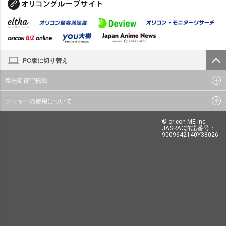
PC版に切り替え
禁無断複写転載
クッキーの使用について
© oricon ME inc.
JASRAC許諾番号：
9009642140Y38026