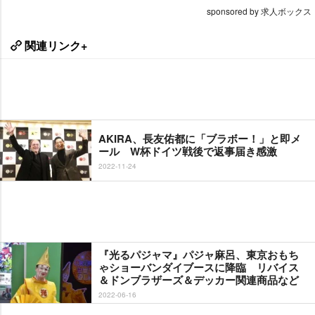
sponsored by 求人ボックス
関連リンク+
AKIRA、長友佑都に「ブラボー！」と即メ
ール W杯ドイツ戦後で返事届き感激
2022-11-24
『光るパジャマ』パジャ麻呂、東京おもち
ゃショーバンダイブースに降臨 リバイス
＆ドンブラザーズ＆デッカー関連商品など
2022-06-16