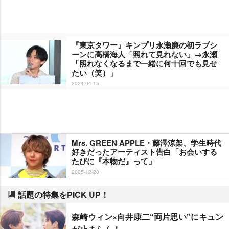
『東京タワー』キンプリ永瀬廉の初ラブシ
ーンに高橋海人「照れて見れない」→永瀬
「照れなくなるまで一緒に何十回でも見せ
たい（笑）」
2024-04-15
Mrs. GREEN APPLE・藤澤涼架、学生時代
好きだったアーティスト告白「お会いする
たびに『本物だ』って」
2025-12-20
話題の特集をPICK UP！
森崎ウィン×向井康二“両片思い”にキュン