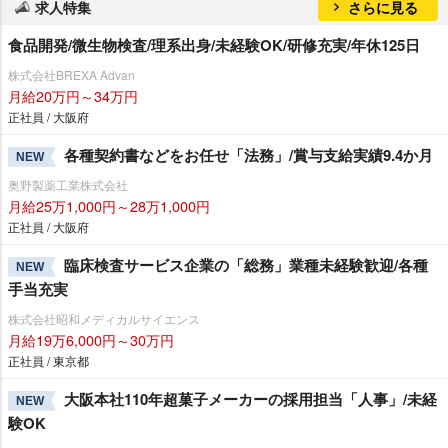
求人特集
さらに見る
食品開発/微生物検査/理系出身/未経験OK/研修充実/年休125日
株式会社BREXA Advan
月給20万円～34万円
正社員 / 大阪府
各種契約書などをお任せ「法務」/賞与支給実績9.4か月
NEW
奥野製薬工業株式会社
月給25万1,000円～28万1,000円
正社員 / 大阪府
臨床検査サービス企業の「総務」業種未経験歓迎/各種
NEW
手当充実
株式会社昭和メディカルサイエンス
月給19万6,000円～30万円
正社員 / 東京都
大阪本社110年超菓子メーカーの採用担当「人事」/未経
NEW
験OK