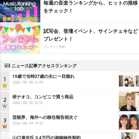
毎週の音楽ランキングから、ヒットの推移
をチェック！
試写会、登壇イベント、サインチェキなど
プレゼント！
プレゼント特集
ニュース記事アクセスランキング
15歳で当時27歳の夫に一目惚れ
1
2026-08-05 16:09
研ナオコ、コンビニで買う商品
2
2026-08-05 15:10
芸能界、海外への移住報告相次ぐ
3
2026-08-04 19:53
山口達也氏 3.4万円の湘南物件契約