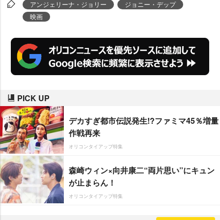
ップは子供たちに「そんな映画撮
アンジェリーナ・ジョリー
ジョニー・デップ
ってないよ、と言いました。です
映画
からクリア、潔白です。この映画
の話題は避けました」と話して、
報道陣を笑わせた。
PICK UP
デカすぎ都市伝説発生!?ファミマ45％増量
作戦再来
オリコンタイアップ特集
森崎ウィン×向井康二“両片思い”にキュン
が止まらん！
オリコンタイアップ特集