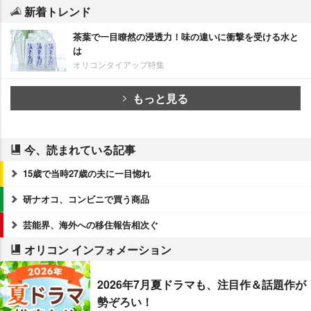
新着トレンド
茶葉で一目瞭然の浸透力！味の違いに衝撃を受ける水と
は
オリコンタイアップ特集
もっと見る
今、読まれている記事
15歳で当時27歳の夫に一目惚れ
研ナオコ、コンビニで買う商品
芸能界、海外への移住報告相次ぐ
オリコン インフォメーション
2026年7月夏ドラマも、注目作＆話題作が
勢ぞろい！