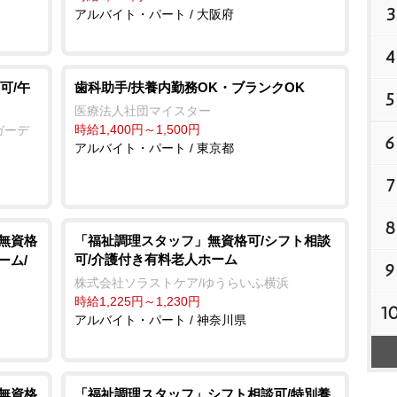
3
アルバイト・パート / 大阪府
4
可/午
歯科助手/扶養内勤務OK・ブランクOK
5
医療法人社団マイスター
時給1,400円～1,500円
ガーデ
6
アルバイト・パート / 東京都
7
8
/無資格
「福祉調理スタッフ」無資格可/シフト相談
可/介護付き有料老人ホーム
ーム/
9
株式会社ソラストケア/ゆうらいふ横浜
時給1,225円～1,230円
1
アルバイト・パート / 神奈川県
/無資格
「福祉調理スタッフ」シフト相談可/特別養