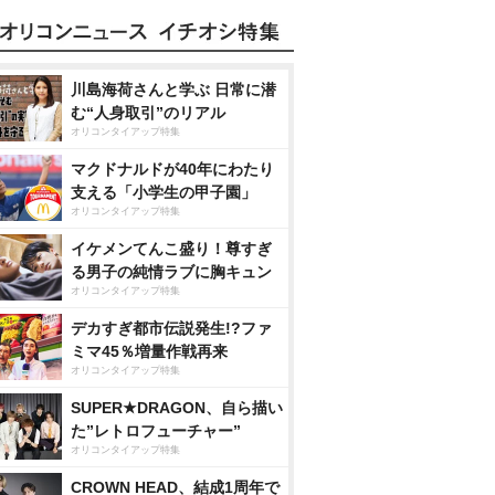
川島海荷さんと学ぶ 日常に潜
む“人身取引”のリアル
オリコンタイアップ特集
マクドナルドが40年にわたり
支える「小学生の甲子園」
オリコンタイアップ特集
イケメンてんこ盛り！尊すぎ
る男子の純情ラブに胸キュン
オリコンタイアップ特集
デカすぎ都市伝説発生!?ファ
ミマ45％増量作戦再来
オリコンタイアップ特集
SUPER★DRAGON、自ら描い
た”レトロフューチャー”
オリコンタイアップ特集
CROWN HEAD、結成1周年で