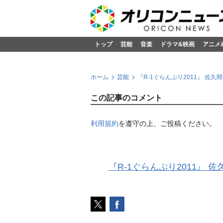
トップ
芸能
音楽
ドラマ&映画
アニメ
ホーム
芸能
『R-1ぐらんぷり2011』 佐
この記事のコメント
利用規約
を遵守の上、ご投稿ください。
『R-1ぐらんぷり2011』