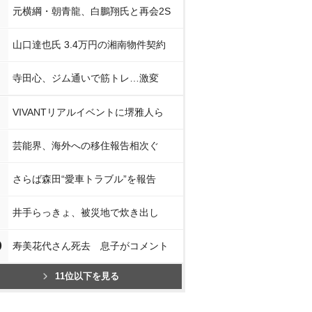
元横綱・朝青龍、白鵬翔氏と再会2S
山口達也氏 3.4万円の湘南物件契約
寺田心、ジム通いで筋トレ…激変
VIVANTリアルイベントに堺雅人ら
芸能界、海外への移住報告相次ぐ
さらば森田“愛車トラブル”を報告
井手らっきょ、被災地で炊き出し
0
寿美花代さん死去 息子がコメント
11位以下を見る