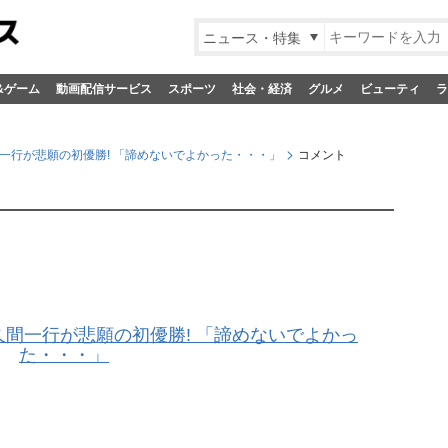
ニュース・特集
&ゲーム
動画配信サービス
スポーツ
社会・経済
グルメ
ビューティ
ラ
久間一行が悲願の初優勝! 「諦めないでよかった・・・」
コメント
 佐久間一行が悲願の初優勝! 「諦めないでよかっ
た・・・」