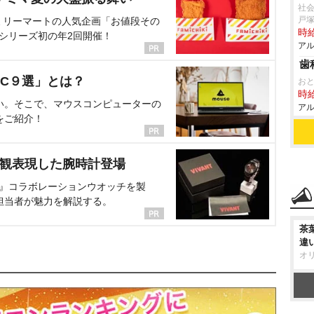
社会
戸
ミリーマートの人気企画「お値段その
時給
、シリーズ初の年2回開催！
アル
歯
C９選」とは？
お
時給
い。そこで、マウスコンピューターの
アル
をご紹介！
界観表現した腕時計登場
NT』コラボレーションウオッチを製
担当者が魅力を解説する。
茶
違
オ