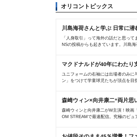
オリコントピックス
川島海荷さんと学ぶ 日常に潜
「人身取引」って海外の話だと思って
NSの投稿からも起きています。川島
マクドナルドが40年にわたり
ユニフォームの右袖には出場者のみに
ン」をつけて学童球児たちが頂点を目
森崎ウィン×向井康二“両片思
森崎ウィンと向井康二がW主演！映画『（L
OM STREAMで最速配信。究極のピュ
お値段そのまま45％増量！フ