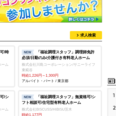
求人検索
可/時
「福祉調理スタッフ」調理師免許
NEW
必須/日勤のみ/介護付き有料老人ホーム
ホーム
株式会社川島コーポレーション/サニーライフ
東糀谷
時給1,226円～1,300円
アルバイト・パート / 東京都
1
可/シ
「福祉調理スタッフ」無資格可/シ
NEW
フト相談可/住宅型有料老人ホーム
2
ホーム
株式会社BISCUSS/HIBISU茨木
時給1,177円