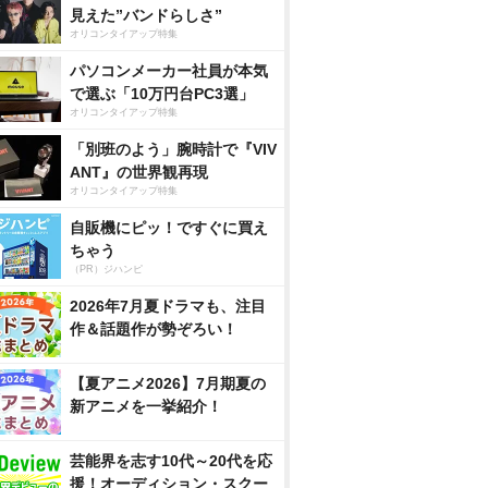
見えた”バンドらしさ”
オリコンタイアップ特集
パソコンメーカー社員が本気
で選ぶ「10万円台PC3選」
オリコンタイアップ特集
「別班のよう」腕時計で『VIV
ANT』の世界観再現
オリコンタイアップ特集
自販機にピッ！ですぐに買え
ちゃう
（PR）ジハンピ
2026年7月夏ドラマも、注目
作＆話題作が勢ぞろい！
【夏アニメ2026】7月期夏の
新アニメを一挙紹介！
芸能界を志す10代～20代を応
援！オーディション・スクー