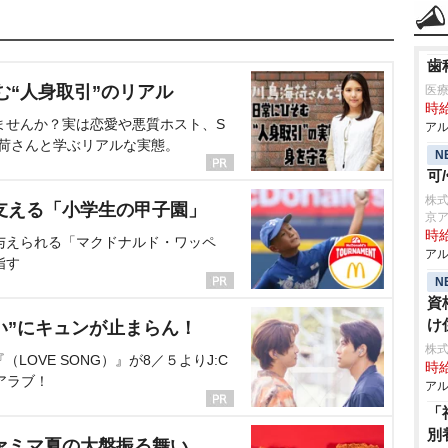
歯
む“人身取引”のリアル
医
時給
ませんか？実は恋愛や悪質ホスト、S
アル
海荷さんと学ぶリアルな実態。
N
可
株
支える「小学生の甲子園」
京
時給
与えられる「マクドナルド・ワッペ
アル
指す
N
資
け
い”にキュンが止まらん！
株式
OVE SONG）』が8／５よりJ:C
時給
アラブ！
アル
「
別
ァミマ夏の大盤振る舞い