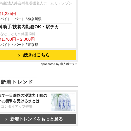
福祉法人絆会/特別養護老人ホーム リアメゾン
塚
1,225円
バイト・パート / 神奈川県
科助手/扶養内勤務OK・駅チカ
となとこどもの経堂歯科
1,700円～2,000円
バイト・パート / 東京都
続きはこちら
sponsored by 求人ボックス
葉で一目瞭然の浸透力！味の
いに衝撃を受ける水とは
リコンタイアップ特集
新着トレンドをもっと見る