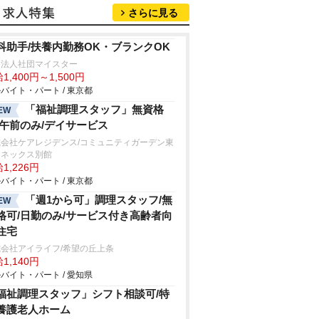
さらに見る
科助手/扶養内勤務OK・ブランクOK
療法人社団マイスター
1,400円～1,500円
バイト・パート / 東京都
「福祉調理スタッフ」無資格
EW
/午前のみ/デイサービス
式会社ケアレジデンス/コミュニティガーデン東
アネックス別館
1,226円
バイト・パート / 東京都
「週1から可」調理スタッフ/無
EW
格可/日勤のみ/サービス付き高齢者向
住宅
会社アイライフ/希望の丘上条
1,140円
バイト・パート / 愛知県
福祉調理スタッフ」シフト相談可/特
養護老人ホーム