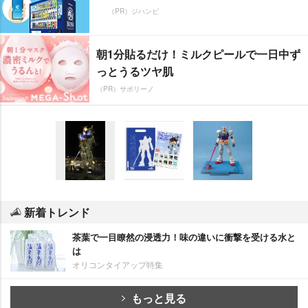
（PR）ジハンピ
朝1分貼るだけ！ミルクピールで一日中ず
っとうるツヤ肌
（PR）サボリーノ
新着トレンド
茶葉で一目瞭然の浸透力！味の違いに衝撃を受ける水と
は
オリコンタイアップ特集
もっと見る