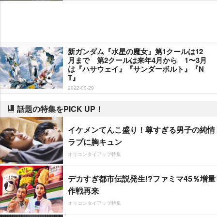
新ガンダム『水星の魔女』第1クールは12
月まで 第2クールは来年4月から 1〜3月
は『ハサウェイ』『サンダーボルト』『N
T』
2022-09-29
話題の特集をPICK UP！
イケメンてんこ盛り！尊すぎる男子の純情
ラブに胸キュン
オリコンタイアップ特集
デカすぎ都市伝説発生!?ファミマ45％増量
作戦再来
オリコンタイアップ特集