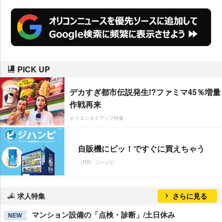
まれる予定。
PICK UP
デカすぎ都市伝説発生!?ファミマ45％増量
作戦再来
オリコンタイアップ特集
自販機にピッ！ですぐに買えちゃう
（PR）ジハンピ
求人特集
さらに見る
マンション設備の「点検・診断」/土日休み
NEW