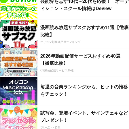
芸能界を志す10代～20代を応援！ オーデ
ィション・スクール情報はDeview
漫画読み放題サブスクおすすめ11選【徹底
比較】
オリコン顧客満足度ランキング
2026年動画配信サービスおすすめ40選
【徹底比較】
CS動画配信サービス20選
毎週の音楽ランキングから、ヒットの推移
をチェック！
試写会、登壇イベント、サインチェキなど
プレゼント！
プレゼント特集