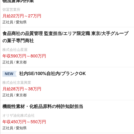
物流倉庫内作業
弥冨営業所
月給22万円～27万円
正社員 / 愛知県
食品商社の品質管理 監査担当/エリア限定職 東京/大手グループ
の菓子専門商社
株式会社山星屋
年収590万円～800万円
正社員 / 東京都
社内SE/100%自社内/ブランクOK
NEW
株式会社京葉興業
月給28万円～38万円
正社員 / 東京都
機能性素材・化粧品原料の特許知財担当
オリザ油化株式会社
年収450万円～550万円
正社員 / 愛知県