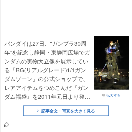
バンダイは27日、“ガンプラ30周
年”を記念し静岡・東静岡広場でガ
ンダムの実物大立像を展示してい
る「RG(リアルグレード)1/1ガン
ダムゾーン」の公式ショップで、
レアアイテムをつめこんだ『ガン
ダム福袋』を2011年元日より発売
拡大する
すると発表した。価格は5000円と
記事全文・写真を大きく見る
8000円の2種類で、即日完売とな
った「RG1/1ガンダムプロジェク
ト」記念切手なども福袋に詰め込