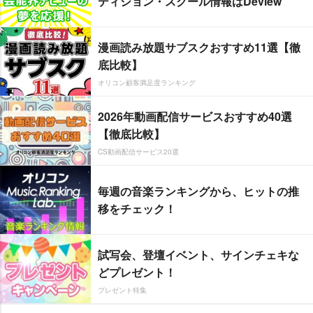
ディション・スクール情報はDeview
漫画読み放題サブスクおすすめ11選【徹
底比較】
オリコン顧客満足度ランキング
2026年動画配信サービスおすすめ40選
【徹底比較】
CS動画配信サービス20選
毎週の音楽ランキングから、ヒットの推
移をチェック！
試写会、登壇イベント、サインチェキな
どプレゼント！
プレゼント特集