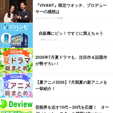
『VIVANT』限定ウオッチ、プロデュー
サーの感想は
オリコンタイアップ特集
自販機にピッ！ですぐに買えちゃう
（PR）ジハンピ
2026年7月夏ドラマも、注目作＆話題作
が勢ぞろい！
【夏アニメ2026】7月期夏の新アニメを
一挙紹介！
芸能界を志す10代～20代を応援！ オー