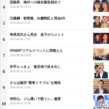
芸能界、海外への移住報告相次ぐ
4
2026-08-04 19:53
元横綱・朝青龍、白鵬翔氏と再会2S
5
2026-08-06 16:16
寿美花代さん死去 息子がコメント
6
2026-08-06 12:07
VIVANTリアルイベントに堺雅人ら
7
2026-08-06 18:00
井手らっきょ、被災地で炊き出し
8
2026-08-05 10:39
さらば森田“愛車トラブル”を報告
9
2026-08-06 15:44
寺田心、ジム通いで筋トレ…激変
10
2026-08-07 10:46