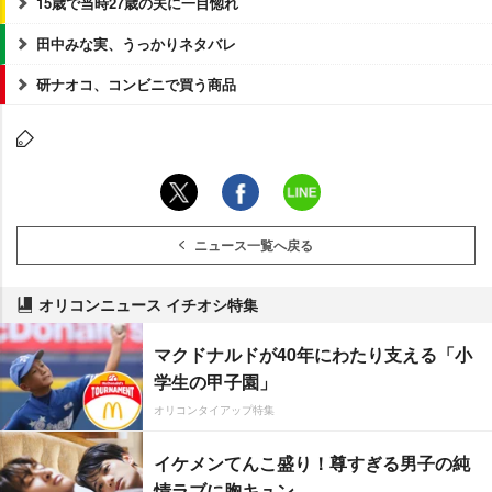
15歳で当時27歳の夫に一目惚れ
田中みな実、うっかりネタバレ
研ナオコ、コンビニで買う商品
ニュース一覧へ戻る
オリコンニュース イチオシ特集
マクドナルドが40年にわたり支える「小
学生の甲子園」
オリコンタイアップ特集
イケメンてんこ盛り！尊すぎる男子の純
情ラブに胸キュン