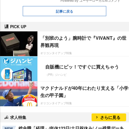
記事に戻る
PICK UP
「別班のよう」腕時計で『VIVANT』の世
界観再現
オリコンタイアップ特集
自販機にピッ！ですぐに買えちゃう
（PR）ジハンピ
マクドナルドが40年にわたり支える「小学
生の甲子園」
オリコンタイアップ特集
求人特集
さらに見る
総合職「経理」/年休123日/土日祝休み/ノー残業デーあ
NEW