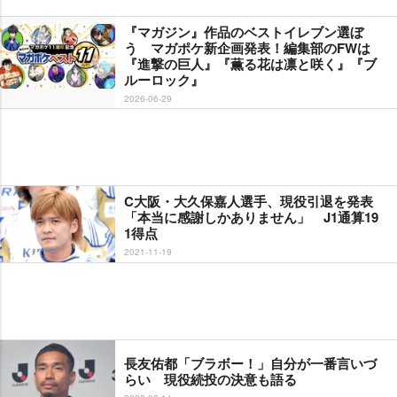
『マガジン』作品のベストイレブン選ぼ
う マガポケ新企画発表！編集部のFWは
『進撃の巨人』『薫る花は凛と咲く』『ブ
ルーロック』
2026-06-29
C大阪・大久保嘉人選手、現役引退を発表
「本当に感謝しかありません」 J1通算19
1得点
2021-11-19
長友佑都「ブラボー！」自分が一番言いづ
らい 現役続投の決意も語る