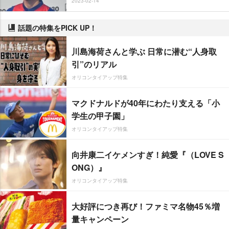
2023-02-14
話題の特集をPICK UP！
川島海荷さんと学ぶ 日常に潜む“人身取
引”のリアル
オリコンタイアップ特集
マクドナルドが40年にわたり支える「小
学生の甲子園」
オリコンタイアップ特集
向井康二イケメンすぎ！純愛『（LOVE S
ONG）』
オリコンタイアップ特集
大好評につき再び！ファミマ名物45％増
量キャンペーン