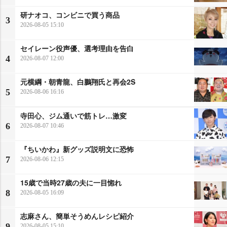
研ナオコ、コンビニで買う商品
3
2026-08-05 15:10
セイレーン役声優、選考理由を告白
4
2026-08-07 12:00
元横綱・朝青龍、白鵬翔氏と再会2S
5
2026-08-06 16:16
寺田心、ジム通いで筋トレ…激変
6
2026-08-07 10:46
『ちいかわ』新グッズ説明文に恐怖
7
2026-08-06 12:15
15歳で当時27歳の夫に一目惚れ
8
2026-08-05 16:09
志麻さん、簡単そうめんレシピ紹介
9
2026-08-05 15:10