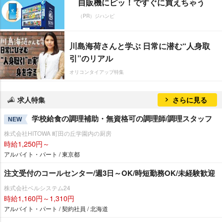
自販機にピッ！ですぐに買えちゃう
（PR）ジハンピ
川島海荷さんと学ぶ 日常に潜む“人身取
引”のリアル
オリコンタイアップ特集
求人特集
さらに見る
学校給食の調理補助・無資格可の調理師/調理スタッフ
NEW
株式会社HITOWA 町田の丘学園内の厨房
時給1,250円～
アルバイト・パート / 東京都
注文受付のコールセンター/週3日～OK/時短勤務OK/未経験歓迎
株式会社ベルシステム24
時給1,160円～1,310円
アルバイト・パート / 契約社員 / 北海道