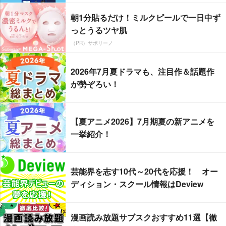
朝1分貼るだけ！ミルクピールで一日中ず
っとうるツヤ肌
（PR）サボリーノ
2026年7月夏ドラマも、注目作＆話題作
が勢ぞろい！
【夏アニメ2026】7月期夏の新アニメを
一挙紹介！
芸能界を志す10代～20代を応援！ オー
ディション・スクール情報はDeview
漫画読み放題サブスクおすすめ11選【徹