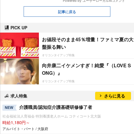
記事に戻る
PICK UP
お値段そのまま45％増量！ファミマ夏の大
盤振る舞い
オリコンタイアップ特集
向井康二イケメンすぎ！純愛『（LOVE S
ONG）』
オリコンタイアップ特集
求人特集
さらに見る
介護職員/認知症介護基礎研修修了者
NEW
社会福祉法人育福会 特別養護老人ホーム コティコート北大阪
時給1,180円～
アルバイト・パート / 大阪府