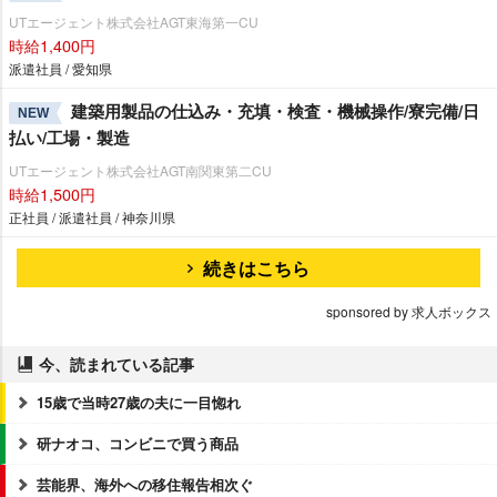
UTエージェント株式会社AGT東海第一CU
時給1,400円
派遣社員 / 愛知県
建築用製品の仕込み・充填・検査・機械操作/寮完備/日
NEW
払い/工場・製造
UTエージェント株式会社AGT南関東第二CU
時給1,500円
正社員 / 派遣社員 / 神奈川県
続きはこちら
sponsored by 求人ボックス
今、読まれている記事
15歳で当時27歳の夫に一目惚れ
研ナオコ、コンビニで買う商品
芸能界、海外への移住報告相次ぐ