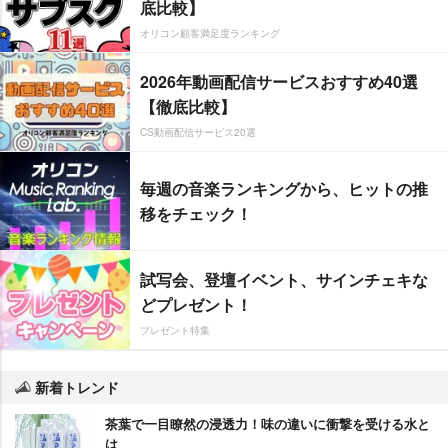
底比較】
オリコン顧客満足度ランキング
2026年動画配信サービスおすすめ40選
【徹底比較】
CS動画配信サービス20選
毎週の音楽ランキングから、ヒットの推
移をチェック！
試写会、登壇イベント、サインチェキな
どプレゼント！
プレゼント特集
新着トレンド
茶葉で一目瞭然の浸透力！味の違いに衝撃を受ける水と
は